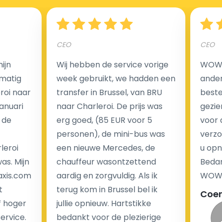
Hoeveel kost een luchthaven taxi transfer?
CEO
CEO
Een van de meest aantrekkelijke voordelen van
ijn
Wij hebben de service vorige
WOW I
luchthaventaxi's is een vast tarief voor uw rit. In
matig
week gebruikt, we hadden een
ander
tegenstelling tot traditionele taxi's met taxameter
eroi naar
transfer in Brussel, van BRU
beste 
brengen wij u geen extra kosten in rekening voor de
Januari
naar Charleroi. De prijs was
gezie
nachtrit.
 de
erg goed, (85 EUR voor 5
voor 
We hebben geen ophaaltarief of extra kosten voor
personen), de mini-bus was
verzo
wachttijd als uw vlucht vertraging heeft.
leroi
een nieuwe Mercedes, de
u opn
as. Mijn
chauffeur wasontzettend
Bedan
Kijk op onze website voor meer informatie over uw
axis.com
aardig en zorgvuldig. Als ik
WOW-
transferkosten. Ons boekingsformulier bevat alle
t
terug kom in Brussel bel ik
Coe
mogelijke extra's die u kunt kiezen en de prijs die u
f hoger
jullie opnieuw. Hartstikke
krijgt is transparant voor een passagier en een
service.
bedankt voor de plezierige