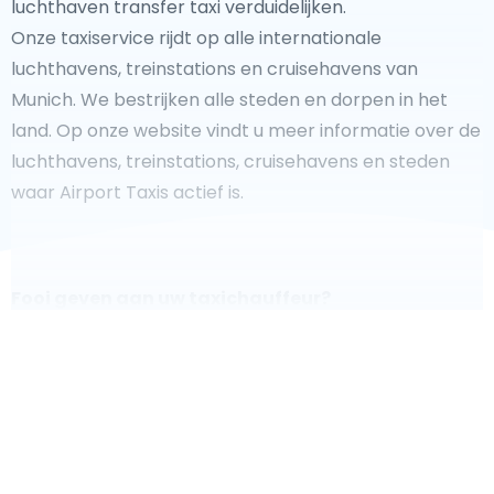
luchthaven transfer taxi verduidelijken.
Onze taxiservice rijdt op alle internationale
luchthavens, treinstations en cruisehavens van
Munich. We bestrijken alle steden en dorpen in het
land. Op onze website vindt u meer informatie over de
luchthavens, treinstations, cruisehavens en steden
waar Airport Taxis actief is.
Fooi geven aan uw taxichauffeur?
We doen ons best om uw reis zo veilig, comfortabel en
snel mogelijk te laten verlopen. Voldoet ons aanbod
aan uw verwachtingen, of overtreft het ze zelfs? Wilt u