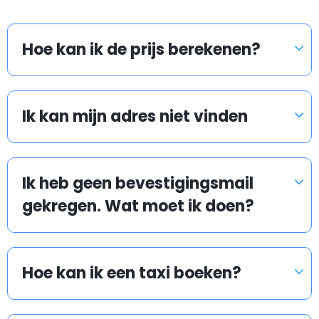
Er staan ook traditionele taxi's op de luchthaven
Hoe kan ik de prijs berekenen?
buiten te wachten. Ze kunnen u naar uw bestemming
brengen, maar u profiteert dan niet van een lage
tarief.
Ik kan mijn adres niet vinden
Wat gebeurd als mijn vlucht of trein vertraging
heeft?
Ik heb geen bevestigingsmail
gekregen. Wat moet ik doen?
Airport taxis houden de vlucht- en trein
aankomsttijden in de gaten om ervoor te zorgen dat
Hoe kan ik een taxi boeken?
onze chauffeur op tijd is om u op te halen. Maakt u zich
geen zorgen als uw vlucht of trein vertraging heeft.