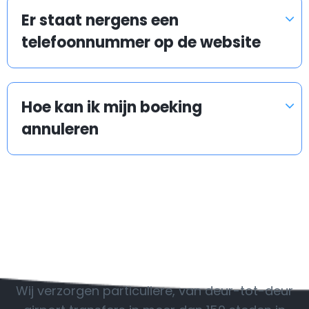
Er staat nergens een
Als de verwachte vertraging het schema van de
telefoonnummer op de website
chauffeur niet verstoort, wacht hij/zij op u op de
luchthaven of het treinstation zonder extra kosten.
Als uw vlucht of trein een aanzienlijke vertraging heeft,
Hoe kan ik mijn boeking
zullen we de nodige regelingen doen en u op tijd
annuleren
ophalen! Maakt u geen zorgen, onze chauffeur zal
contact met u opnemen. Geen extra kosten worden
toegevoegd.
POPULAIRE BESTEMMINGEN
Lees meer
Wij verzorgen particuliere, van deur-tot-deur