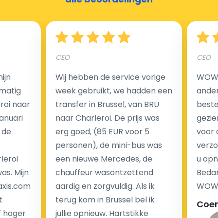
Hoeveel kost een luchthaven taxi transfer?
CEO
CEO
Een van de meest aantrekkelijke voordelen van
ijn
Wij hebben de service vorige
WOW I
luchthaventaxi's is een vast tarief voor uw rit. In
matig
week gebruikt, we hadden een
ander
tegenstelling tot traditionele taxi's met taxameter
eroi naar
transfer in Brussel, van BRU
beste 
brengen wij u geen extra kosten in rekening voor de
Januari
naar Charleroi. De prijs was
gezie
nachtrit.
 de
erg goed, (85 EUR voor 5
voor 
We hebben geen ophaaltarief of extra kosten voor
personen), de mini-bus was
verzo
wachttijd als uw vlucht vertraging heeft.
leroi
een nieuwe Mercedes, de
u opn
as. Mijn
chauffeur wasontzettend
Bedan
Kijk op onze website voor meer informatie over uw
axis.com
aardig en zorgvuldig. Als ik
WOW-
transferkosten. Ons boekingsformulier bevat alle
t
terug kom in Brussel bel ik
Coe
mogelijke extra's die u kunt kiezen en de prijs die u
f hoger
jullie opnieuw. Hartstikke