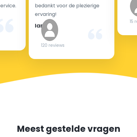
krijgt is transparant voor een passagier en een
service.
bedankt voor de plezierige
chauffeur.
ervaring!
15 
Ian
Kan taxi transfer bij aankomst op de luchthaven
gereserveerd worden?
120 reviews
Onze luchthaven
transfer
service is gebaseerd op
vooraf geboekte transfers, dus als u liever met een
luchthaven taxi reist tegen de vaste lage kosten,
raden we u aan om uw transfer van tevoren op onze
website te boeken.
Als u onverwacht niemand heeft om u op te halen -
boek uw transfer vlak voor het instappen of zelfs uit
Meest gestelde vragen
het vliegtuig - wij zullen ons best doen om aan uw
verzoek te voldoen.