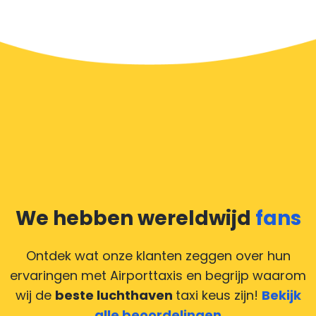
aan uw verwachtingen, of overtreft het ze zelfs? Wilt u
uw chauffeur laten zien dat hij/zij uw rit zo aangenaam
mogelijk heeft gemaakt, dan bent u van harte welkom
om een fooi te geven.
De eenvoudigste manier om een fooi te geven, is door
het bedrag naar boven af te ronden of niet om
wisselgeld te vragen en de chauffeur te betalen met
een biljet dat hoger is dan de ritprijs.
Heeft u online betaald en wilt u uw chauffeur toch een
compliment geven, maar heeft u geen contant geld?
We hebben wereldwijd
fans
Deze situatie is vrij gebruikelijk in onze tijd van
creditcards. Geen probleem! U kunt ons heel blij
Ontdek wat onze klanten zeggen over hun
maken door uw feedback achter te laten en wij
ervaringen met Airporttaxis
en begrijp waarom
zorgen ervoor dat uw chauffeur deze krijgt.
wij de
beste luchthaven
taxi keus zijn!
Bekijk
alle beoordelingen