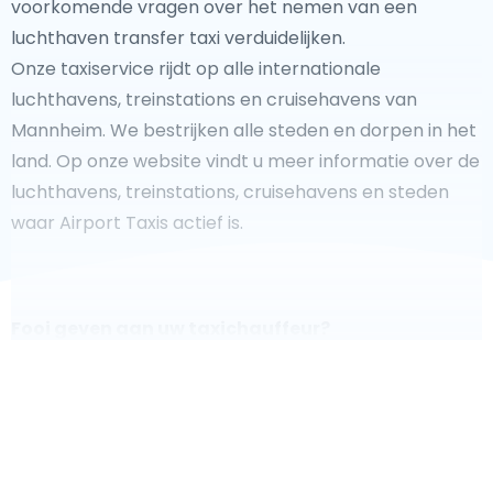
voorkomende vragen over het nemen van een
luchthaven transfer taxi verduidelijken.
Onze taxiservice rijdt op alle internationale
luchthavens, treinstations en cruisehavens van
Mannheim. We bestrijken alle steden en dorpen in het
land. Op onze website vindt u meer informatie over de
luchthavens, treinstations, cruisehavens en steden
waar Airport Taxis actief is.
Fooi geven aan uw taxichauffeur?
We doen ons best om uw reis zo veilig, comfortabel en
snel mogelijk te laten verlopen. Voldoet ons aanbod