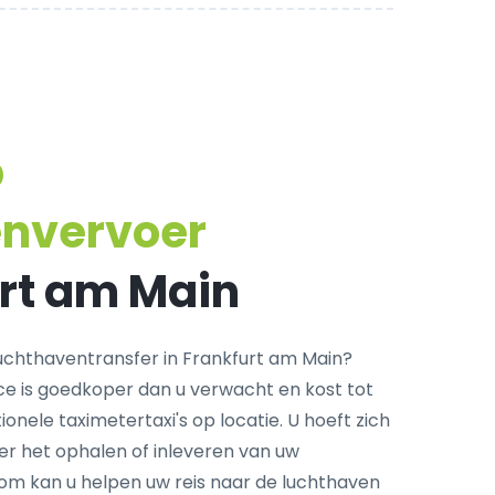
p
envervoer
urt am Main
chthaventransfer in Frankfurt am Main?
ce is goedkoper dan u verwacht en kost tot
onele taximetertaxi's op locatie. U hoeft zich
r het ophalen of inleveren van uw
com kan u helpen uw reis naar de luchthaven