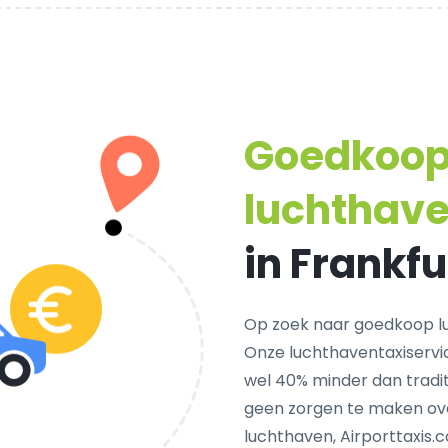
Goedkoo
luchthav
in Frankf
Op zoek naar goedkoop lu
Onze luchthaventaxiservi
wel 40% minder dan traditi
geen zorgen te maken ove
luchthaven, Airporttaxis.