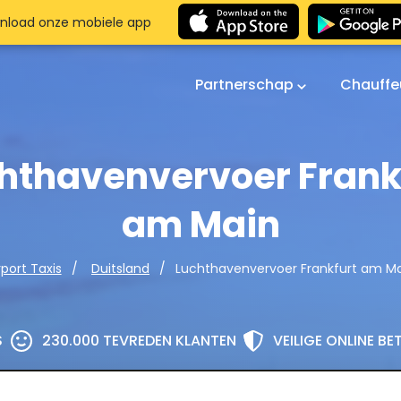
nload onze mobiele app
Partnerschap
Chauffe
hthavenvervoer Frank
am Main
Luchthavenvervoer Frankfurt am M
rport Taxis
Duitsland
S
230.000 TEVREDEN KLANTEN
VEILIGE ONLINE B