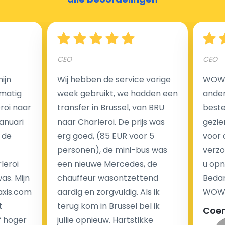
Hoeveel kost een luchthaven taxi transfer?
CEO
CEO
Een van de meest aantrekkelijke voordelen van
ijn
Wij hebben de service vorige
WOW I
luchthaventaxi's is een vast tarief voor uw rit. In
matig
week gebruikt, we hadden een
ander
tegenstelling tot traditionele taxi's met taxameter
eroi naar
transfer in Brussel, van BRU
beste 
brengen wij u geen extra kosten in rekening voor de
Januari
naar Charleroi. De prijs was
gezie
nachtrit.
 de
erg goed, (85 EUR voor 5
voor 
We hebben geen ophaaltarief of extra kosten voor
personen), de mini-bus was
verzo
wachttijd als uw vlucht vertraging heeft.
leroi
een nieuwe Mercedes, de
u opn
as. Mijn
chauffeur wasontzettend
Bedan
Kijk op onze website voor meer informatie over uw
axis.com
aardig en zorgvuldig. Als ik
WOW-
transferkosten. Ons boekingsformulier bevat alle
t
terug kom in Brussel bel ik
Coe
mogelijke extra's die u kunt kiezen en de prijs die u
f hoger
jullie opnieuw. Hartstikke