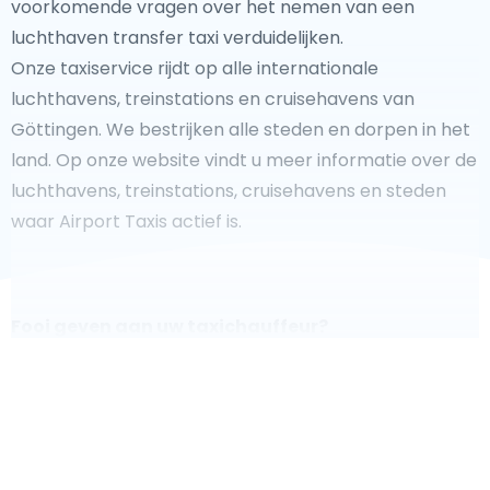
voorkomende vragen over het nemen van een
luchthaven transfer taxi verduidelijken.
Onze taxiservice rijdt op alle internationale
luchthavens, treinstations en cruisehavens van
Göttingen. We bestrijken alle steden en dorpen in het
land. Op onze website vindt u meer informatie over de
luchthavens, treinstations, cruisehavens en steden
waar Airport Taxis actief is.
Fooi geven aan uw taxichauffeur?
We doen ons best om uw reis zo veilig, comfortabel en
snel mogelijk te laten verlopen. Voldoet ons aanbod