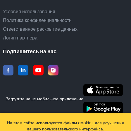
Условия использования
Политика конфиденциальности
Ответственное раскрытие данных
Логин партнера
Подпишитесь на нас
Загрузите наше мобильное приложение
©2015-2026 Airporttaxis.com.
Все права защищены |
На этом сайте используются файлы cookies для улучшения
вашего пользовательского интерфейса.
Powered by
CodiCo.io