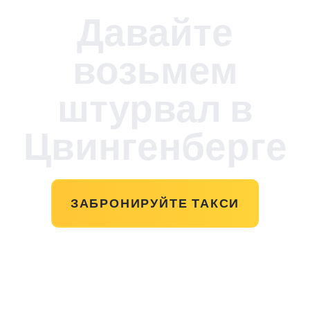
Давайте
возьмем
штурвал в
Цвингенберге
ЗАБРОНИРУЙТЕ ТАКСИ