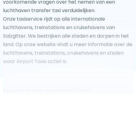
voorkomende vragen over het nemen van een
luchthaven transfer taxi verduidelijken.
Onze taxiservice rijdt op alle internationale
luchthavens, treinstations en cruisehavens van
Salzgitter. We bestrijken alle steden en dorpen in het
land. Op onze website vindt u meer informatie over de
luchthavens, treinstations, cruisehavens en steden
waar Airport Taxis actief is.
Fooi geven aan uw taxichauffeur?
We doen ons best om uw reis zo veilig, comfortabel en
snel mogelijk te laten verlopen. Voldoet ons aanbod