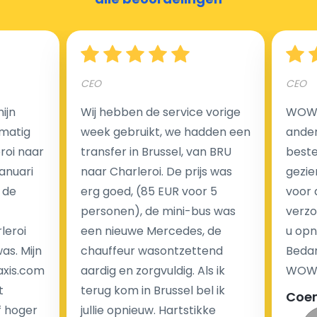
Hoeveel kost een luchthaven taxi transfer?
CEO
CEO
Een van de meest aantrekkelijke voordelen van
ijn
Wij hebben de service vorige
WOW I
luchthaventaxi's is een vast tarief voor uw rit. In
matig
week gebruikt, we hadden een
ander
tegenstelling tot traditionele taxi's met taxameter
eroi naar
transfer in Brussel, van BRU
beste 
brengen wij u geen extra kosten in rekening voor de
Januari
naar Charleroi. De prijs was
gezie
nachtrit.
 de
erg goed, (85 EUR voor 5
voor 
We hebben geen ophaaltarief of extra kosten voor
personen), de mini-bus was
verzo
wachttijd als uw vlucht vertraging heeft.
leroi
een nieuwe Mercedes, de
u opn
as. Mijn
chauffeur wasontzettend
Bedan
Kijk op onze website voor meer informatie over uw
axis.com
aardig en zorgvuldig. Als ik
WOW-
transferkosten. Ons boekingsformulier bevat alle
t
terug kom in Brussel bel ik
Coe
mogelijke extra's die u kunt kiezen en de prijs die u
f hoger
jullie opnieuw. Hartstikke