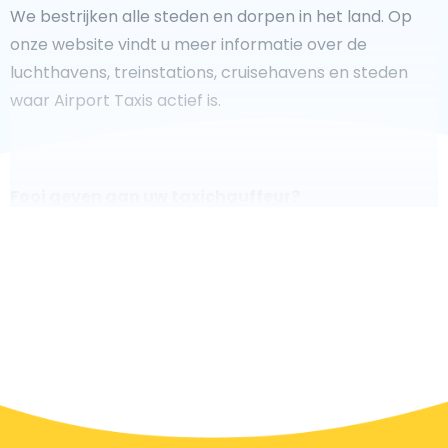
We bestrijken alle steden en dorpen in het land. Op
onze website vindt u meer informatie over de
luchthavens, treinstations, cruisehavens en steden
waar Airport Taxis actief is.
Fooi geven aan uw taxichauffeur?
We doen ons best om uw reis zo veilig, comfortabel en
snel mogelijk te laten verlopen. Voldoet ons aanbod
aan uw verwachtingen, of overtreft het ze zelfs? Wilt u
uw chauffeur laten zien dat hij/zij uw rit zo aangenaam
mogelijk heeft gemaakt, dan bent u van harte welkom
om een fooi te geven.