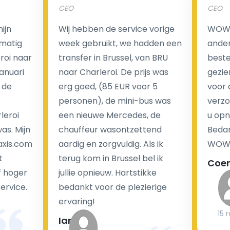
CEO
CEO
Een van de meest aantrekkelijke voordelen van
ijn
Wij hebben de service vorige
WOW I
luchthaventaxi's is een vast tarief voor uw rit. In
matig
week gebruikt, we hadden een
ander
tegenstelling tot traditionele taxi's met taxameter
eroi naar
transfer in Brussel, van BRU
beste 
brengen wij u geen extra kosten in rekening voor de
Januari
naar Charleroi. De prijs was
gezie
nachtrit.
 de
erg goed, (85 EUR voor 5
voor 
We hebben geen ophaaltarief of extra kosten voor
personen), de mini-bus was
verzo
wachttijd als uw vlucht vertraging heeft.
leroi
een nieuwe Mercedes, de
u opn
as. Mijn
chauffeur wasontzettend
Bedan
Kijk op onze website voor meer informatie over uw
axis.com
aardig en zorgvuldig. Als ik
WOW-
transferkosten. Ons boekingsformulier bevat alle
t
terug kom in Brussel bel ik
Coe
mogelijke extra's die u kunt kiezen en de prijs die u
f hoger
jullie opnieuw. Hartstikke
krijgt is transparant voor een passagier en een
service.
bedankt voor de plezierige
chauffeur.
ervaring!
15 
Ian