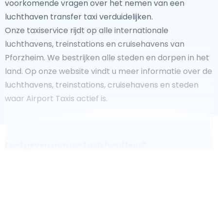
voorkomende vragen over het nemen van een
luchthaven transfer taxi verduidelijken.
Onze taxiservice rijdt op alle internationale
luchthavens, treinstations en cruisehavens van
Pforzheim. We bestrijken alle steden en dorpen in het
land. Op onze website vindt u meer informatie over de
luchthavens, treinstations, cruisehavens en steden
waar Airport Taxis actief is.
Fooi geven aan uw taxichauffeur?
We doen ons best om uw reis zo veilig, comfortabel en
snel mogelijk te laten verlopen. Voldoet ons aanbod