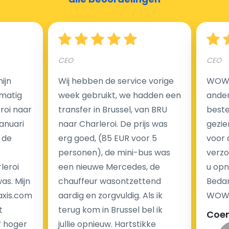
Hoeveel kost een luchthaven taxi transfer?
CEO
CEO
Een van de meest aantrekkelijke voordelen van
ijn
Wij hebben de service vorige
WOW I
luchthaventaxi's is een vast tarief voor uw rit. In
matig
week gebruikt, we hadden een
ander
tegenstelling tot traditionele taxi's met taxameter
eroi naar
transfer in Brussel, van BRU
beste 
brengen wij u geen extra kosten in rekening voor de
Januari
naar Charleroi. De prijs was
gezie
nachtrit.
 de
erg goed, (85 EUR voor 5
voor 
We hebben geen ophaaltarief of extra kosten voor
personen), de mini-bus was
verzo
wachttijd als uw vlucht vertraging heeft.
leroi
een nieuwe Mercedes, de
u opn
as. Mijn
chauffeur wasontzettend
Bedan
Kijk op onze website voor meer informatie over uw
axis.com
aardig en zorgvuldig. Als ik
WOW-
transferkosten. Ons boekingsformulier bevat alle
t
terug kom in Brussel bel ik
Coe
mogelijke extra's die u kunt kiezen en de prijs die u
f hoger
jullie opnieuw. Hartstikke