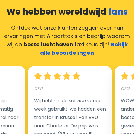
compliment geven, maar heeft u geen contant geld?
We hebben wereldwijd
fans
Deze situatie is vrij gebruikelijk in onze tijd van
creditcards. Geen probleem! U kunt ons heel blij
Ontdek wat onze klanten zeggen over hun
maken door uw feedback achter te laten en wij
ervaringen met Airporttaxis
en begrijp waarom
zorgen ervoor dat uw chauffeur deze krijgt.
wij de
beste luchthaven
taxi keus zijn!
Bekijk
alle beoordelingen
Hoeveel kost een luchthaven taxi transfer?
CEO
CEO
Een van de meest aantrekkelijke voordelen van
ijn
Wij hebben de service vorige
WOW I
luchthaventaxi's is een vast tarief voor uw rit. In
matig
week gebruikt, we hadden een
ander
tegenstelling tot traditionele taxi's met taxameter
eroi naar
transfer in Brussel, van BRU
beste 
brengen wij u geen extra kosten in rekening voor de
Januari
naar Charleroi. De prijs was
gezie
nachtrit.