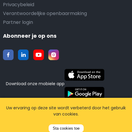
Privacybeleid
Verantwoordelijke openbaarmaking
Partner login
Abonneer je op ons
Download onze mobiele app
©2015-2026 Airporttaxis.com.
Alle rechten
Uw ervaring op deze site wordt verbeterd door het gebruik
van cookies.
voorbehouden | Powered by
CodiCo.io
Sta cookies toe