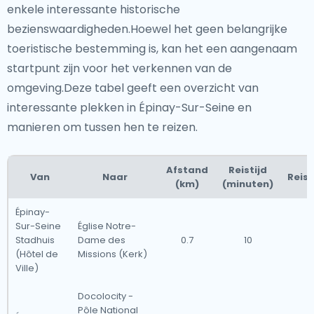
enkele interessante historische
bezienswaardigheden.Hoewel het geen belangrijke
toeristische bestemming is, kan het een aangenaam
startpunt zijn voor het verkennen van de
omgeving.Deze tabel geeft een overzicht van
interessante plekken in Épinay-Sur-Seine en
manieren om tussen hen te reizen.
Afstand
Reistijd
Van
Naar
Reis
(km)
(minuten)
Épinay-
Sur-Seine
Église Notre-
Stadhuis
Dame des
0.7
10
L
(Hôtel de
Missions (Kerk)
Ville)
Docolocity -
Pôle National