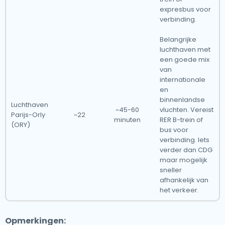
expresbus voor
verbinding.
Belangrijke
luchthaven met
een goede mix
van
internationale
en
binnenlandse
Luchthaven
~45-60
vluchten. Vereist
Parijs-Orly
~22
minuten
RER B-trein of
(ORY)
bus voor
verbinding. Iets
verder dan CDG
maar mogelijk
sneller
afhankelijk van
het verkeer.
Opmerkingen: