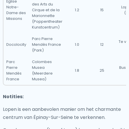
Église
des Arts du
Notre-
Lop
Cirque et de la
1.2
15
Dame des
(Li
Marionnette
Missions
(Poppentheater
Kunstcentrum)
Parc Pierre
Te vo
Docolocity
Mendès France
1.0
12
(L
(Park)
Parc
Colombes
Pierre
Musea
Bus (L
1.8
25
Mendès
(Meerdere
France
Musea)
Notities:
Lopen is een aanbevolen manier om het charmante
centrum van Épinay-Sur-Seine te verkennen.