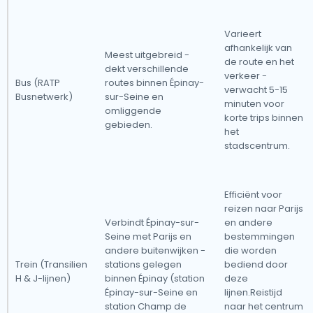
Varieert
afhankelijk van
Meest uitgebreid -
de route en het
dekt verschillende
verkeer -
Bus (RATP
routes binnen Épinay-
verwacht 5-15
Busnetwerk)
sur-Seine en
minuten voor
omliggende
korte trips binnen
gebieden.
het
stadscentrum.
Efficiënt voor
reizen naar Parijs
Verbindt Épinay-sur-
en andere
Seine met Parijs en
bestemmingen
andere buitenwijken -
die worden
Trein (Transilien
stations gelegen
bediend door
H & J-lijnen)
binnen Épinay (station
deze
Épinay-sur-Seine en
lijnen.Reistijd
station Champ de
naar het centrum