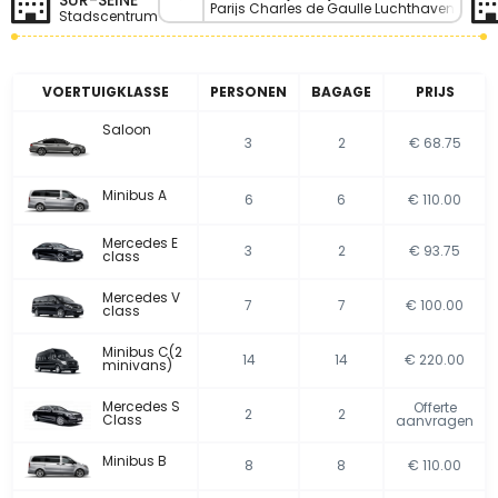
SUR-SEINE
Parijs Charles de Gaulle Luchthaven
Stadscentrum
VOERTUIGKLASSE
PERSONEN
BAGAGE
PRIJS
Saloon
3
2
€ 68.75
Minibus A
6
6
€ 110.00
Mercedes E
3
2
€ 93.75
class
Mercedes V
7
7
€ 100.00
class
Minibus C(2
14
14
€ 220.00
minivans)
Mercedes S
Offerte
2
2
Class
aanvragen
Minibus B
8
8
€ 110.00