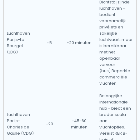
Dichtstbijzijnde
luchthaven -
bedient
voornamelijk
privéjets en
Luchthaven
zakelijke
Parijs-Le
luchtvaart, maar
~5
~20 minuten
Bourget
is bereikbaar
(LBG)
met het
openbaar
vervoer
(bus).Beperkte
commerciële
vluchten.
Belangrijke
internationale
hub - biedt een
Luchthaven
breder scala
Parijs-
~45-60
aan
~20
Charles de
minuten
vluchtopties.
Gaulle (CDG)
Vereist RER B-
trein of