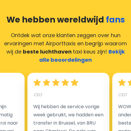
een biljet dat hoger is dan de ritprijs.
Heeft u online betaald en wilt u uw chauffeur toch een
We hebben wereldwijd
fans
compliment geven, maar heeft u geen contant geld?
Deze situatie is vrij gebruikelijk in onze tijd van
Ontdek wat onze klanten zeggen over hun
creditcards. Geen probleem! U kunt ons heel blij
ervaringen met Airporttaxis
en begrijp waarom
maken door uw feedback achter te laten en wij
wij de
beste luchthaven
taxi keus zijn!
Bekijk
zorgen ervoor dat uw chauffeur deze krijgt.
alle beoordelingen
Hoeveel kost een luchthaven taxi transfer?
CEO
CEO
ijn
Wij hebben de service vorige
WOW I
Een van de meest aantrekkelijke voordelen van
matig
week gebruikt, we hadden een
ander
luchthaventaxi's is een vast tarief voor uw rit. In
eroi naar
transfer in Brussel, van BRU
beste 
tegenstelling tot traditionele taxi's met taxameter