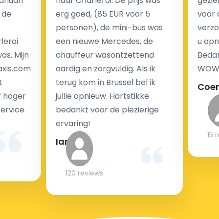
Januari
naar Charleroi. De prijs was
gezie
brengen wij u geen extra kosten in rekening voor de
 de
erg goed, (85 EUR voor 5
voor 
nachtrit.
personen), de mini-bus was
verzo
We hebben geen ophaaltarief of extra kosten voor
leroi
een nieuwe Mercedes, de
u opn
wachttijd als uw vlucht vertraging heeft.
as. Mijn
chauffeur wasontzettend
Bedan
axis.com
aardig en zorgvuldig. Als ik
WOW-
Kijk op onze website voor meer informatie over uw
t
terug kom in Brussel bel ik
Coe
transferkosten. Ons boekingsformulier bevat alle
f hoger
jullie opnieuw. Hartstikke
mogelijke extra's die u kunt kiezen en de prijs die u
service.
bedankt voor de plezierige
krijgt is transparant voor een passagier en een
ervaring!
chauffeur.
15 
Ian
Kan taxi transfer bij aankomst op de luchthaven
120 reviews
gereserveerd worden?