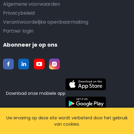
Algemene voorwaarden
Privacybeleid
Verantwoordelijke openbaarmaking
Partner login
Abonneer je op ons
Download onze mobiele app
©2015-2026 Airporttaxis.com.
Alle rechten
Uw ervaring op deze site wordt verbeterd door het gebruik
van cookies.
voorbehouden | Powered by
CodiCo.io