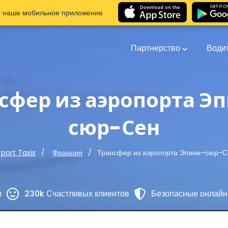
е наше мобильное приложение
Партнерство
Води
сфер из аэропорта Э
сюр-Сен
Трансфер из аэропорта Эпине-сюр-С
rport Taxis
Франция
и
230k Счастливых клиентов
Безопасные онлайн