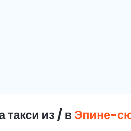
 такси из / в
Эпине-с