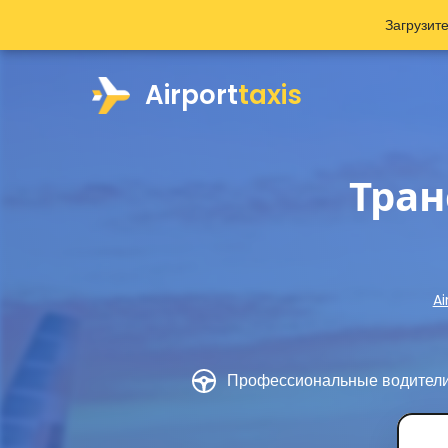
Загрузит
Airport
taxis
Тран
Ai
Профессиональные водител