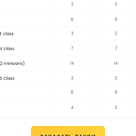
3
2
6
6
3
2
E class
7
7
V class
14
14
(2 minivans)
2
2
S Class
8
8
4
3