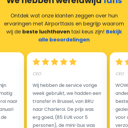
We hebben wereldwijd
fans
Deze situatie is vrij gebruikelijk in onze tijd van
creditcards. Geen probleem! U kunt ons heel blij
Ontdek wat onze klanten zeggen over hun
maken door uw feedback achter te laten en wij
ervaringen met Airporttaxis
en begrijp waarom
zorgen ervoor dat uw chauffeur deze krijgt.
wij de
beste luchthaven
taxi keus zijn!
Bekijk
alle beoordelingen
Hoeveel kost een luchthaven taxi transfer?
CEO
CEO
Een van de meest aantrekkelijke voordelen van
ijn
Wij hebben de service vorige
WOW I
luchthaventaxi's is een vast tarief voor uw rit. In
matig
week gebruikt, we hadden een
ander
tegenstelling tot traditionele taxi's met taxameter
eroi naar
transfer in Brussel, van BRU
beste 
brengen wij u geen extra kosten in rekening voor de
Januari
naar Charleroi. De prijs was
gezie
nachtrit.
 de
erg goed, (85 EUR voor 5
voor 
We hebben geen ophaaltarief of extra kosten voor
personen), de mini-bus was
verzo