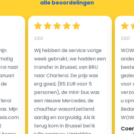
alle beoordelingen
Hoeveel kost een luchthaven taxi transfer?
CEO
CEO
Een van de meest aantrekkelijke voordelen van
ijn
Wij hebben de service vorige
WOW I
luchthaventaxi's is een vast tarief voor uw rit. In
matig
week gebruikt, we hadden een
ander
tegenstelling tot traditionele taxi's met taxameter
eroi naar
transfer in Brussel, van BRU
beste 
brengen wij u geen extra kosten in rekening voor de
Januari
naar Charleroi. De prijs was
gezie
nachtrit.
 de
erg goed, (85 EUR voor 5
voor 
We hebben geen ophaaltarief of extra kosten voor
personen), de mini-bus was
verzo
wachttijd als uw vlucht vertraging heeft.
leroi
een nieuwe Mercedes, de
u opn
as. Mijn
chauffeur wasontzettend
Bedan
Kijk op onze website voor meer informatie over uw
axis.com
aardig en zorgvuldig. Als ik
WOW-
transferkosten. Ons boekingsformulier bevat alle
t
terug kom in Brussel bel ik
Coe
mogelijke extra's die u kunt kiezen en de prijs die u