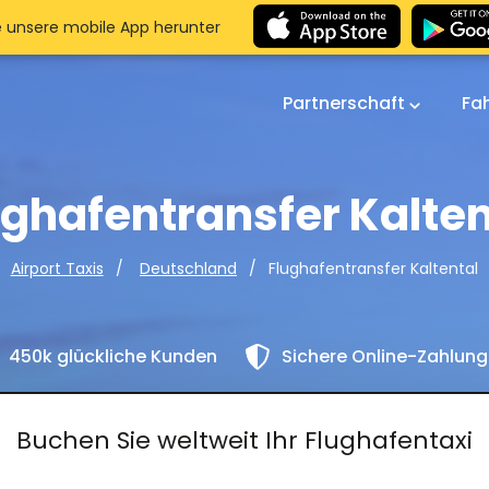
e unsere mobile App herunter
Partnerschaft
Fa
ughafentransfer Kalten
Flughafentransfer Kaltental
Airport Taxis
Deutschland
450k glückliche Kunden
Sichere Online-Zahlun
Buchen Sie weltweit Ihr Flughafentaxi