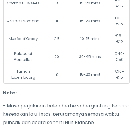
€10-
Champs-Élysées
3
15-20 mins
€15
€10-
Arc de Triomphe
4
15-20 mins
€15
€8-
Musée d'Orsay
2.5
10-15 mins
€12
Palace of
€40-
20
30-45 mins
Versailles
€50
Taman
€10-
3
15-20 minit
Luxembourg
€15
Nota:
- Masa perjalanan boleh berbeza bergantung kepada
kesesakan lalu lintas, terutamanya semasa waktu
puncak dan acara seperti Nuit Blanche.