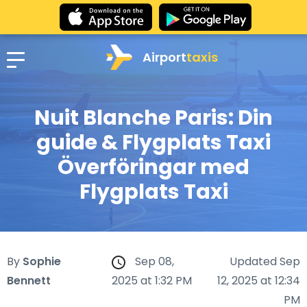
Airport
taxis
Nuit Blanche Paris: Din
guide & Flygplats Taxi
Överföringar med
Flygplats Taxi
By
Sophie
Sep 08,
Updated Sep
Bennett
2025 at 1:32 PM
12, 2025 at 12:34
PM