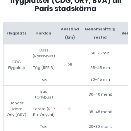
flygplatser (CDG, ORY, BVA) till
Paris stadskärna
Avstånd
Genomsnittlig
Flygplats
Fordon
Bek
(km)
restid
Buss
60-75 min
(Roissybus)
CDG
25
Flygplats
Tåg (RER B)
35-45 min
Taxi
30-45 min
Bus
30-40 menit
(Orlybus)
Bandar
Udara
Kereta (RER
18
35-45 menit
Orly (ORY)
B + Orlyval)
Taxi
20-30 menit