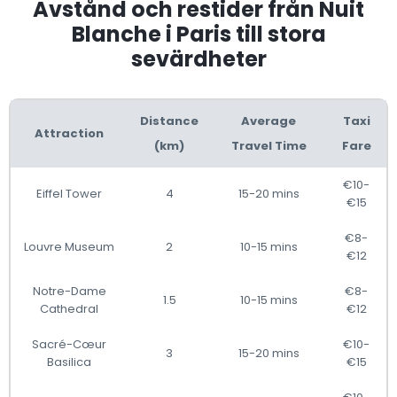
Avstånd och restider från Nuit
Blanche i Paris till stora
sevärdheter
Distance
Average
Taxi
Attraction
(km)
Travel Time
Fare
€10-
Eiffel Tower
4
15-20 mins
€15
€8-
Louvre Museum
2
10-15 mins
€12
Notre-Dame
€8-
1.5
10-15 mins
Cathedral
€12
Sacré-Cœur
€10-
3
15-20 mins
Basilica
€15