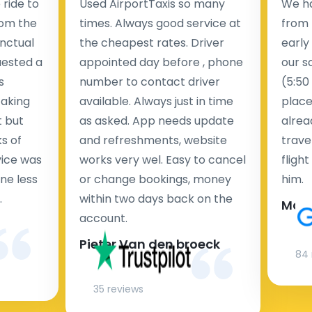
ride to
Used AirportTaxis so many
We ha
rom the
times. Always good service at
from 
nctual
the cheapest rates. Driver
early
uested a
appointed day before , phone
our s
s
number to contact driver
(5:50
taking
available. Always just in time
place
t but
as asked. App needs update
alrea
s of
and refreshments, website
travel
rvice was
works very wel. Easy to cancel
fligh
ne less
or change bookings, money
him.
.
within two days back on the
Man
account.
Pieter Van den broeck
84 
35 reviews