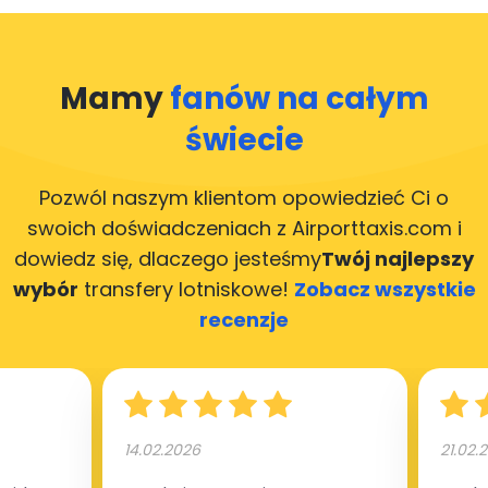
Mamy
fanów na całym
świecie
Pozwól naszym klientom opowiedzieć Ci o
swoich doświadczeniach z Airporttaxis.com
i
dowiedz się, dlaczego jesteśmy
Twój najlepszy
wybór
transfery lotniskowe!
Zobacz wszystkie
recenzje
14.02.2026
21.02.