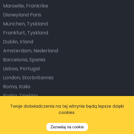
Marseille, Frankrike
Disneyland Paris
München, Tyskland
Frankfurt, Tyskland
Dublin, Irland
Amsterdam, Nederland
Barcelona, Spania
Lisboa, Portugal
London, Storbritannia
Roma, Italia
Praha, Tsjekkia
Wien, Østerrike
Twoje doświadczenia na tej witrynie będą lepsze dzięki
cookies.
Firma
Zezwalaj na cookie
O nas