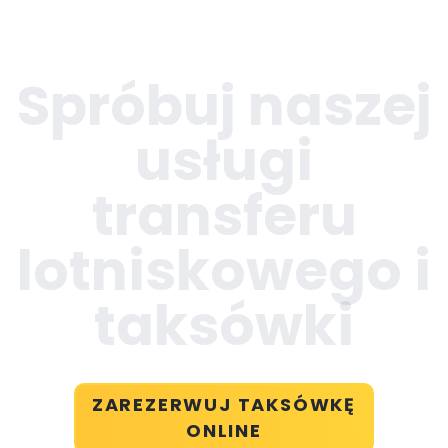
Spróbuj naszej
usługi
transferu
lotniskowego i
taksówki
ZAREZERWUJ TAKSÓWKĘ
ONLINE