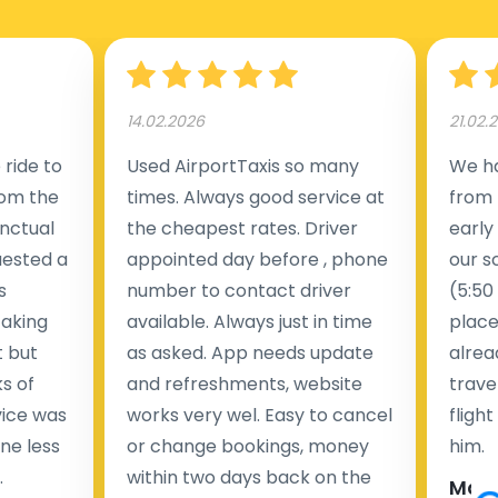
14.02.2026
21.02.
ride to
Used AirportTaxis so many
We ha
rom the
times. Always good service at
from 
nctual
the cheapest rates. Driver
early
uested a
appointed day before , phone
our s
s
number to contact driver
(5:50
taking
available. Always just in time
place
t but
as asked. App needs update
alrea
s of
and refreshments, website
travel
rvice was
works very wel. Easy to cancel
fligh
ne less
or change bookings, money
him.
.
within two days back on the
Man