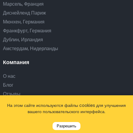
Марсель, Франция
Диснейленд Париж
Мюнхен, Германия
Франкфурт, Германия
Дублин, Ирландия
Амстердам, Нидерланды
Компания
О нас
Блог
Отзывы
На этом сайте используются файлы cookies для улучшения
Стать партнёром
вашего пользовательского интерфейса.
Корпоративные решения
Разрешить
Туристическим агентствам