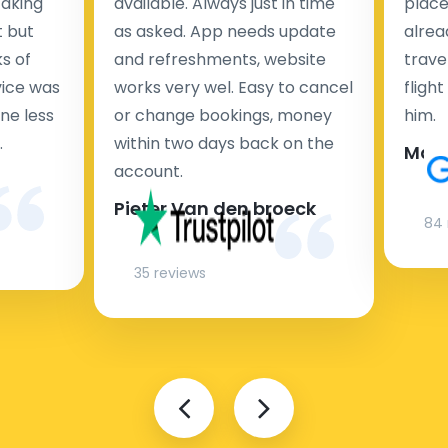
taking
available. Always just in time
place
t but
as asked. App needs update
alrea
s of
and refreshments, website
travel
rvice was
works very wel. Easy to cancel
fligh
ne less
or change bookings, money
him.
.
within two days back on the
Man
account.
Pieter Van den broeck
84 
35 reviews