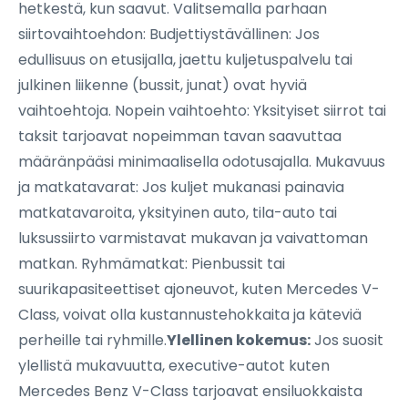
hetkestä, kun saavut. Valitsemalla parhaan
siirtovaihtoehdon: Budjettiystävällinen: Jos
edullisuus on etusijalla, jaettu kuljetuspalvelu tai
julkinen liikenne (bussit, junat) ovat hyviä
vaihtoehtoja. Nopein vaihtoehto: Yksityiset siirrot tai
taksit tarjoavat nopeimman tavan saavuttaa
määränpääsi minimaalisella odotusajalla. Mukavuus
ja matkatavarat: Jos kuljet mukanasi painavia
matkatavaroita, yksityinen auto, tila-auto tai
luksussiirto varmistavat mukavan ja vaivattoman
matkan. Ryhmämatkat: Pienbussit tai
suurikapasiteettiset ajoneuvot, kuten Mercedes V-
Class, voivat olla kustannustehokkaita ja käteviä
perheille tai ryhmille.
Ylellinen kokemus:
Jos suosit
ylellistä mukavuutta, executive-autot kuten
Mercedes Benz V-Class tarjoavat ensiluokkaista