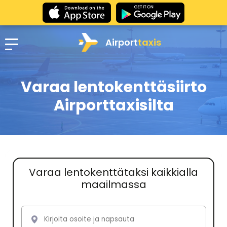
Airport
taxis
Varaa lentokenttäsiirto
Airporttaxisilta
Varaa lentokenttätaksi kaikkialla
maailmassa