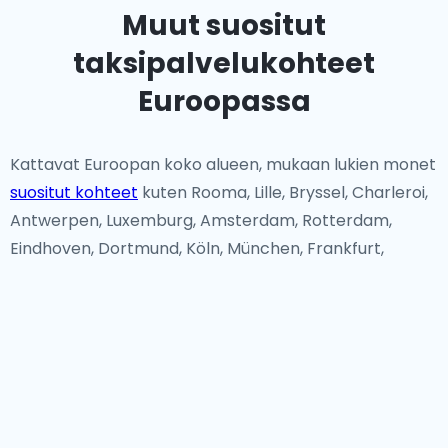
Muut suositut
taksipalvelukohteet
Euroopassa
Kattavat Euroopan koko alueen, mukaan lukien monet
suositut kohteet
kuten Rooma, Lille, Bryssel, Charleroi,
Antwerpen, Luxemburg, Amsterdam, Rotterdam,
Eindhoven, Dortmund, Köln, München, Frankfurt,
Düsseldorf, Nizza, Saint-Tropez, Lyon, Lissabon, Faro,
Pariisi, ja joitakin muita maita Euroopan ulkopuolella.