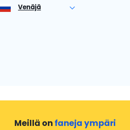
Venäjä
Meillä on
faneja ympäri