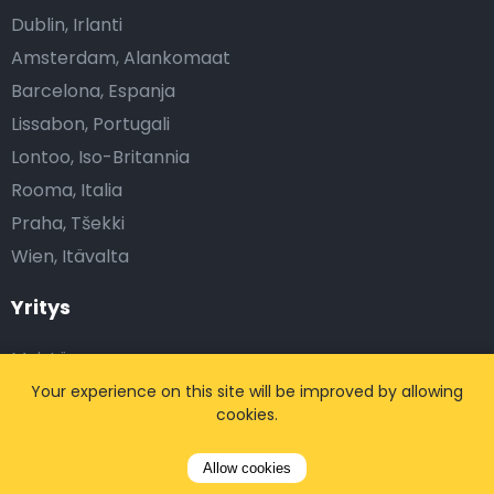
Dublin, Irlanti
Amsterdam, Alankomaat
Barcelona, Espanja
Lissabon, Portugali
Lontoo, Iso-Britannia
Rooma, Italia
Praha, Tšekki
Wien, Itävalta
Yritys
Meistä
Blogi
Your experience on this site will be improved by allowing
cookies.
Suosittelut
Kumppanit
Allow cookies