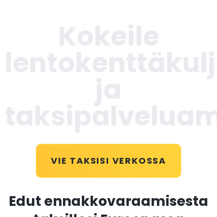
Kokeile
lentokenttäkul
ja
taksipalvelu
VIE TAKSISI VERKOSSA
Edut ennakkovaraamisesta