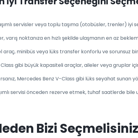
n İyi Transfer Seçeneğini Seçm
şımlı servisler veya toplu taşıma (otobüsler, trenler) iyi s
er, varış noktanıza en hızlı şekilde ulaşmanın en az beklem
l araç, minibüs veya lüks transfer konforlu ve sorunsuz bir
ss gibi büyük kapasiteli araçlar, aileler veya gruplar için
rsanız, Mercedes Benz V-Class gibi lüks seyahat sunan yönet
ımlı servisi önceden rezerve etmek, tuhaf saatlerde bile 
eden Bizi Seçmelisini