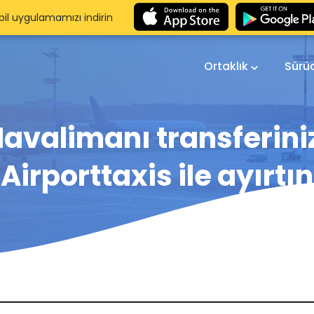
il uygulamamızı indirin
Ortaklık
Sürü
avalimanı transferini
Airporttaxis ile ayırtın