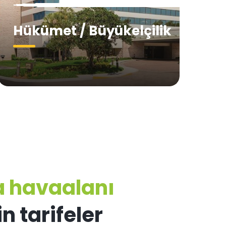
Hükümet / Büyükelçilik
a havaalanı
n tarifeler