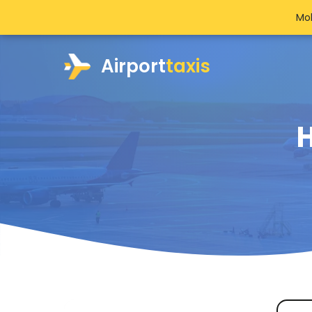
Mob
Airport
taxis
H