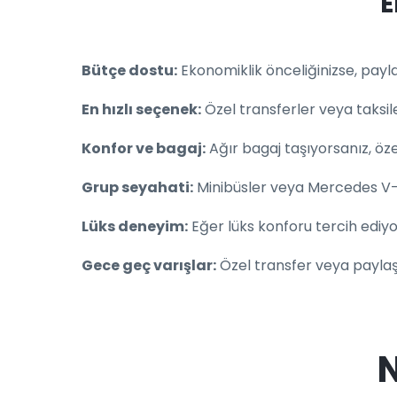
E
Bütçe dostu:
Ekonomiklik önceliğinizse, payla
En hızlı seçenek:
Özel transferler veya taksil
Konfor ve bagaj:
Ağır bagaj taşıyorsanız, öze
Grup seyahati:
Minibüsler veya Mercedes V-Cla
Lüks deneyim:
Eğer lüks konforu tercih ediyo
Gece geç varışlar:
Özel transfer veya paylaş
N