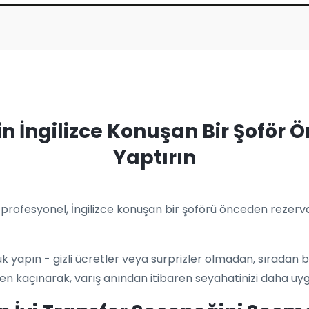
çin İngilizce Konuşan Bir Şofö
Yaptırın
rofesyonel, İngilizce konuşan bir şoförü önceden rezervas
uluk yapın - gizli ücretler veya sürprizler olmadan, sıradan
en kaçınarak, varış anından itibaren seyahatinizi daha uygun