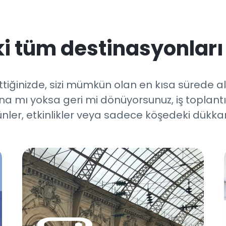
i tüm destinasyonları
ettiğinizde, sizi mümkün olan en kısa sürede al
 mı yoksa geri mi dönüyorsunuz, iş toplantılar
nler, etkinlikler veya sadece köşedeki dükkanl