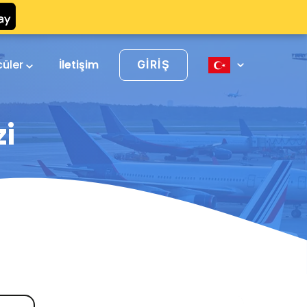
cüler
İletişim
GIRIŞ
zi