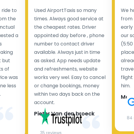
ride to
Used AirportTaxis so many
We ha
rom the
times. Always good service at
from 
nctual
the cheapest rates. Driver
early
uested a
appointed day before , phone
our s
s
number to contact driver
(5:50
taking
available. Always just in time
place
t but
as asked. App needs update
alrea
s of
and refreshments, website
travel
rvice was
works very wel. Easy to cancel
fligh
ne less
or change bookings, money
him.
.
within two days back on the
Man
account.
Pieter Van den broeck
84 
35 reviews