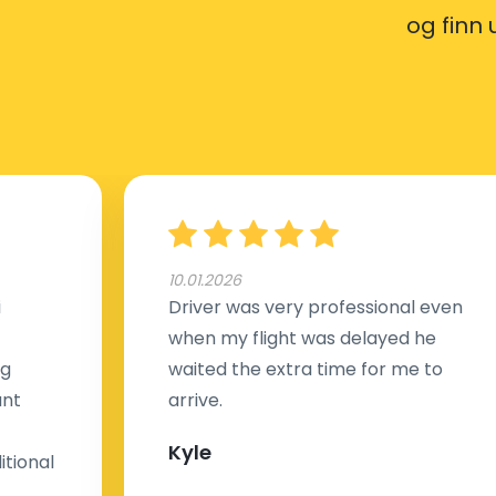
og finn 
10.01.2026
i
Driver was very professional even
when my flight was delayed he
ng
waited the extra time for me to
ant
arrive.
Kyle
tional