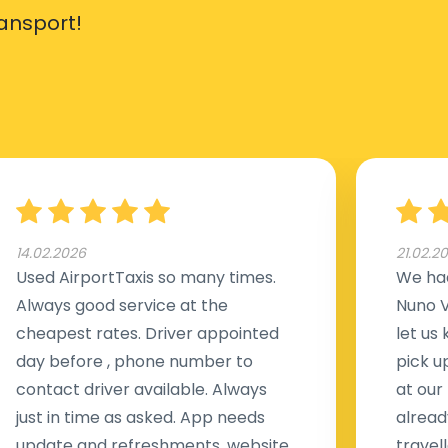
ransport!
14.02.2026
21.02.2
Used AirportTaxis so many times.
We had
Always good service at the
Nuno V
cheapest rates. Driver appointed
let us
day before , phone number to
pick u
contact driver available. Always
at our
just in time as asked. App needs
alread
update and refreshments, website
travell