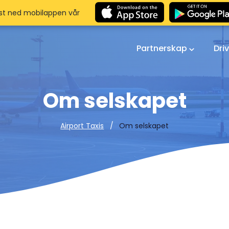
st ned mobilappen vår
Partnerskap
Dri
Om selskapet
Om selskapet
Airport Taxis