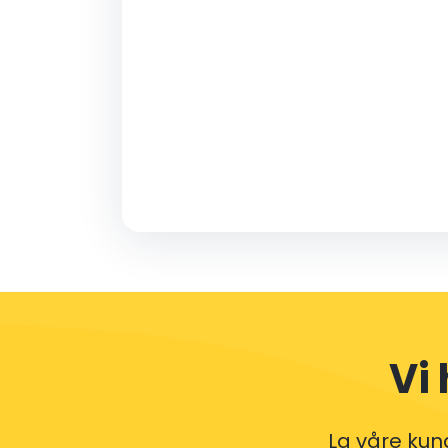
VERDI
Profesjonelle sjåfører
Nøye utvalgt, opplært og spesialisert på
flyplasser. Sjåførene våre kjenner terminalen
like godt som folk flest kjenner sin egen gate.
Vi
La våre kun