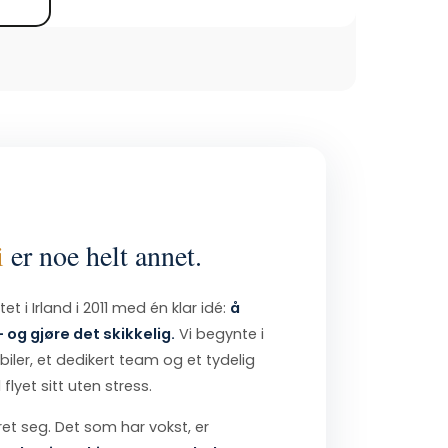
i
er noe helt annet.
et i Irland i 2011 med én klar idé:
å
– og gjøre det skikkelig.
Vi begynte i
ler, et dedikert team og et tydelig
 flyet sitt uten stress.
ret seg. Det som har vokst, er