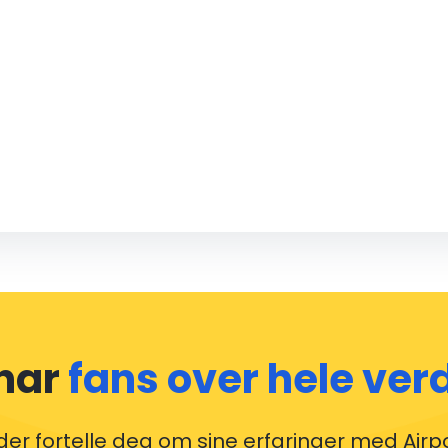
VERDI
V
Global dekning
A
Uansett hvor flyet ditt lander, ønsker vi å være
H
e
der. Samme standard, lokal kunnskap og
a
tjenester over hele verden.
b
 har
fans over hele ver
der fortelle deg om sine erfaringer med Airp