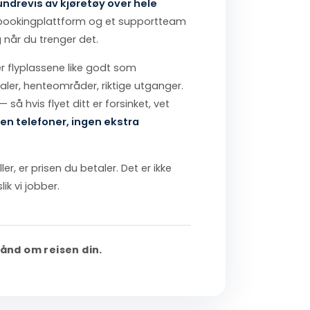
ndrevis av kjøretøy over hele
t bookingplattform og et supportteam
g når du trenger det.
er flyplassene like godt som
aler, henteområder, riktige utganger.
 — så hvis flyet ditt er forsinket, vet
en telefoner, ingen ekstra
ler, er prisen du betaler. Det er ikke
lik vi jobber.
hånd om reisen din.