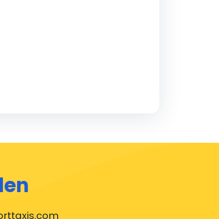
ERDI
lltid i utvikling
ver tur gir oss ny innsikt. Vi leser alle
nmeldelser, følger opp tilbakemeldinger og
ruker dem aktivt for å bli bedre.
den
orttaxis.com