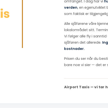
omfanget. I dag har vi
hu
verden
, en egenutvikle
som faktisk er tilgjengeli
Alle sjåførene våre kjenn
lokalområdet sitt. Termin
Vi følger alle fly i sanntid
sjåføren det allerede.
Ing
kostnader.
Prisen du ser når du bestil
bare noe vi sier — det er s
Airport Taxis — vi tar 