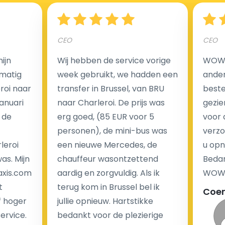
Hoeveel kost een luchthaven taxi transfer?
CEO
CEO
Een van de meest aantrekkelijke voordelen van
ijn
Wij hebben de service vorige
WOW I
luchthaventaxi's is een vast tarief voor uw rit. In
matig
week gebruikt, we hadden een
ander
tegenstelling tot traditionele taxi's met taxameter
eroi naar
transfer in Brussel, van BRU
beste 
brengen wij u geen extra kosten in rekening voor de
Januari
naar Charleroi. De prijs was
gezie
nachtrit.
 de
erg goed, (85 EUR voor 5
voor 
We hebben geen ophaaltarief of extra kosten voor
personen), de mini-bus was
verzo
wachttijd als uw vlucht vertraging heeft.
leroi
een nieuwe Mercedes, de
u opn
as. Mijn
chauffeur wasontzettend
Bedan
Kijk op onze website voor meer informatie over uw
axis.com
aardig en zorgvuldig. Als ik
WOW-
transferkosten. Ons boekingsformulier bevat alle
t
terug kom in Brussel bel ik
Coe
mogelijke extra's die u kunt kiezen en de prijs die u
f hoger
jullie opnieuw. Hartstikke
krijgt is transparant voor een passagier en een
service.
bedankt voor de plezierige