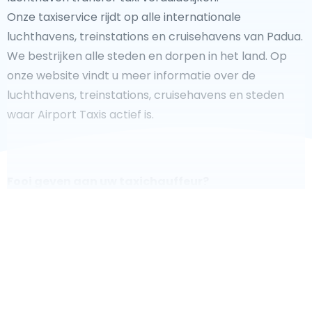
Onze taxiservice rijdt op alle internationale
luchthavens, treinstations en cruisehavens van Padua.
We bestrijken alle steden en dorpen in het land. Op
onze website vindt u meer informatie over de
luchthavens, treinstations, cruisehavens en steden
waar Airport Taxis actief is.
Fooi geven aan uw taxichauffeur?
We doen ons best om uw reis zo veilig, comfortabel en
snel mogelijk te laten verlopen. Voldoet ons aanbod
aan uw verwachtingen, of overtreft het ze zelfs? Wilt u
uw chauffeur laten zien dat hij/zij uw rit zo aangenaam