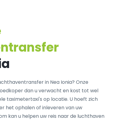
e
ntransfer
ia
chthaventransfer in Nea Ionia? Onze
goedkoper dan u verwacht en kost tot wel
e taximetertaxi's op locatie. U hoeft zich
r het ophalen of inleveren van uw
com kan u helpen uw reis naar de luchthaven