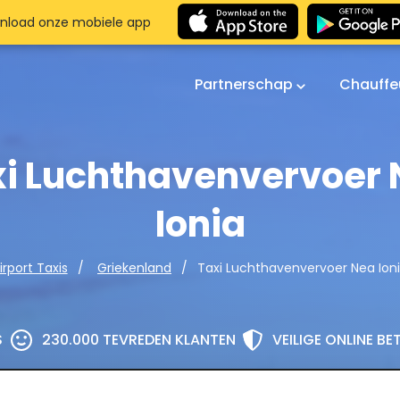
nload onze mobiele app
Partnerschap
Chauffe
i Luchthavenvervoer
Ionia
Taxi Luchthavenvervoer Nea Ion
irport Taxis
Griekenland
S
230.000 TEVREDEN KLANTEN
VEILIGE ONLINE B