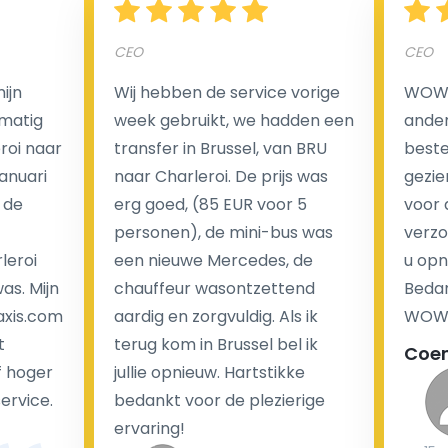
CEO
CEO
Een van de meest aantrekkelijke voordelen van
ijn
Wij hebben de service vorige
WOW I
luchthaventaxi's is een vast tarief voor uw rit. In
matig
week gebruikt, we hadden een
ander
tegenstelling tot traditionele taxi's met taxameter
eroi naar
transfer in Brussel, van BRU
beste 
brengen wij u geen extra kosten in rekening voor de
Januari
naar Charleroi. De prijs was
gezie
nachtrit.
 de
erg goed, (85 EUR voor 5
voor 
We hebben geen ophaaltarief of extra kosten voor
personen), de mini-bus was
verzo
wachttijd als uw vlucht vertraging heeft.
leroi
een nieuwe Mercedes, de
u opn
as. Mijn
chauffeur wasontzettend
Bedan
Kijk op onze website voor meer informatie over uw
axis.com
aardig en zorgvuldig. Als ik
WOW-
transferkosten. Ons boekingsformulier bevat alle
t
terug kom in Brussel bel ik
Coe
mogelijke extra's die u kunt kiezen en de prijs die u
f hoger
jullie opnieuw. Hartstikke
krijgt is transparant voor een passagier en een
service.
bedankt voor de plezierige
chauffeur.
ervaring!