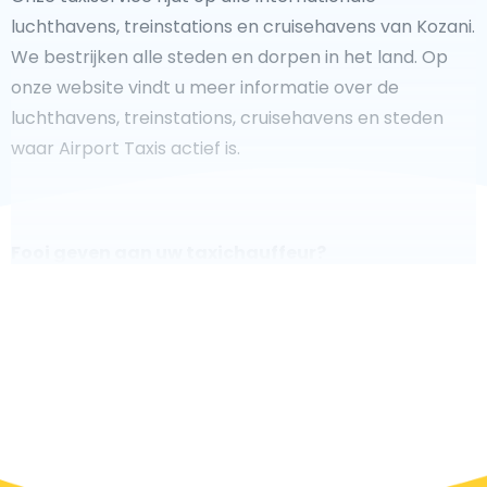
luchthavens, treinstations en cruisehavens van Kozani.
We bestrijken alle steden en dorpen in het land. Op
onze website vindt u meer informatie over de
luchthavens, treinstations, cruisehavens en steden
waar Airport Taxis actief is.
Fooi geven aan uw taxichauffeur?
We doen ons best om uw reis zo veilig, comfortabel
en
snel mogelijk te laten verlopen. Voldoet ons aanbod
aan uw verwachtingen, of overtreft het ze zelfs? Wilt u
uw chauffeur laten zien dat hij/zij uw rit zo aangenaam
mogelijk heeft gemaakt, dan bent u van harte welkom