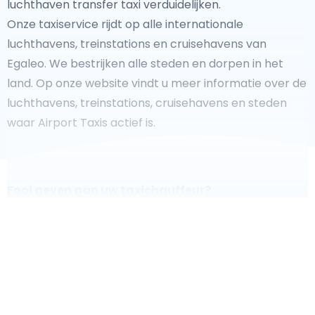
luchthaven transfer taxi verduidelijken.
Onze taxiservice rijdt op alle internationale
luchthavens, treinstations en cruisehavens van
Egaleo. We bestrijken alle steden en dorpen in het
land. Op onze website vindt u meer informatie over de
luchthavens, treinstations, cruisehavens en steden
waar Airport Taxis actief is.
Fooi geven aan uw taxichauffeur?
We doen ons best om uw reis zo veilig, comfortabel
en
snel mogelijk te laten verlopen. Voldoet ons aanbod
aan uw verwachtingen, of overtreft het ze zelfs? Wilt u