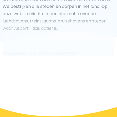
We bestrijken alle steden en dorpen in het land. Op
onze website vindt u meer informatie over de
luchthavens, treinstations, cruisehavens en steden
waar Airport Taxis actief is.
Fooi geven aan uw taxichauffeur?
We doen ons best om uw reis zo veilig, comfortabel
en
snel mogelijk te laten verlopen. Voldoet ons aanbod
aan uw verwachtingen, of overtreft het ze zelfs? Wilt u
uw chauffeur laten zien dat hij/zij uw rit zo aangenaam
mogelijk heeft gemaakt, dan bent u van harte welkom
om een fooi te geven.