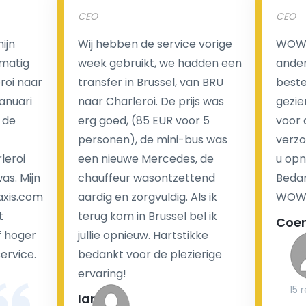
CEO
CEO
Een van de meest aantrekkelijke voordelen van
ijn
Wij hebben de service vorige
WOW I
luchthaventaxi's is een vast tarief voor uw rit. In
matig
week gebruikt, we hadden een
ander
tegenstelling tot traditionele taxi's met taxameter
eroi naar
transfer in Brussel, van BRU
beste 
brengen wij u geen extra kosten in rekening voor de
Januari
naar Charleroi. De prijs was
gezie
nachtrit.
 de
erg goed, (85 EUR voor 5
voor 
We hebben geen ophaaltarief of extra kosten voor
personen), de mini-bus was
verzo
wachttijd als uw vlucht vertraging heeft.
leroi
een nieuwe Mercedes, de
u opn
as. Mijn
chauffeur wasontzettend
Bedan
Kijk op onze website voor meer informatie over uw
axis.com
aardig en zorgvuldig. Als ik
WOW-
transferkosten. Ons boekingsformulier bevat alle
t
terug kom in Brussel bel ik
Coe
mogelijke extra's die u kunt kiezen en de prijs die u
f hoger
jullie opnieuw. Hartstikke
krijgt is transparant voor een passagier en een
service.
bedankt voor de plezierige
chauffeur.
ervaring!
15 
Ian