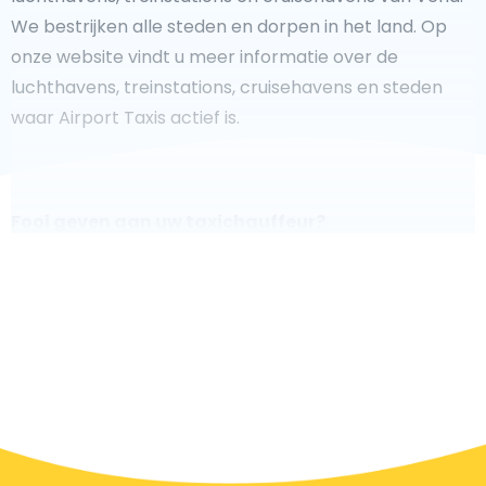
We bestrijken alle steden en dorpen in het land. Op
onze website vindt u meer informatie over de
luchthavens, treinstations, cruisehavens en steden
waar Airport Taxis actief is.
Fooi geven aan uw taxichauffeur?
We doen ons best om uw reis zo veilig, comfortabel
en
snel mogelijk te laten verlopen. Voldoet ons aanbod
aan uw verwachtingen, of overtreft het ze zelfs? Wilt u
uw chauffeur laten zien dat hij/zij uw rit zo aangenaam
mogelijk heeft gemaakt, dan bent u van harte welkom
om een fooi te geven.