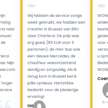
CEO
CEO
Een van de meest aantrekkelijke voordelen van
ijn
Wij hebben de service vorige
WOW I
luchthaventaxi's is een vast tarief voor uw rit. In
matig
week gebruikt, we hadden een
ander
tegenstelling tot traditionele taxi's met taxameter
eroi naar
transfer in Brussel, van BRU
beste 
brengen wij u geen extra kosten in rekening voor de
Januari
naar Charleroi. De prijs was
gezie
nachtrit.
 de
erg goed, (85 EUR voor 5
voor 
We hebben geen ophaaltarief of extra kosten voor
personen), de mini-bus was
verzo
wachttijd als uw vlucht vertraging heeft.
leroi
een nieuwe Mercedes, de
u opn
as. Mijn
chauffeur wasontzettend
Bedan
Kijk op onze website voor meer informatie over uw
axis.com
aardig en zorgvuldig. Als ik
WOW-
transferkosten. Ons boekingsformulier bevat alle
t
terug kom in Brussel bel ik
Coe
mogelijke extra's die u kunt kiezen en de prijs die u
f hoger
jullie opnieuw. Hartstikke
krijgt is transparant voor een passagier en een
service.
bedankt voor de plezierige
chauffeur.
ervaring!
15 
Ian