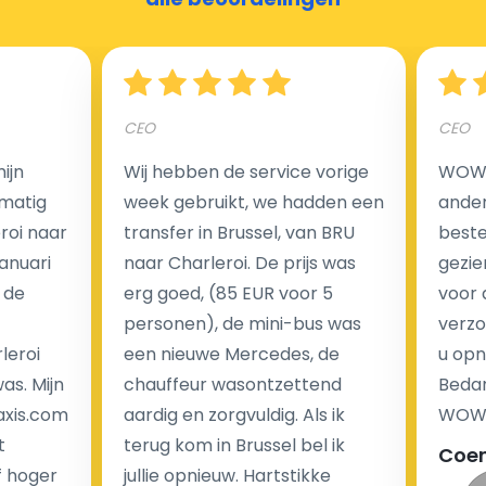
Hoeveel kost een luchthaven taxi transfer?
CEO
CEO
Een van de meest aantrekkelijke voordelen van
ijn
Wij hebben de service vorige
WOW I
luchthaventaxi's is een vast tarief voor uw rit. In
matig
week gebruikt, we hadden een
ander
tegenstelling tot traditionele taxi's met taxameter
eroi naar
transfer in Brussel, van BRU
beste 
brengen wij u geen extra kosten in rekening voor de
Januari
naar Charleroi. De prijs was
gezie
nachtrit.
 de
erg goed, (85 EUR voor 5
voor 
We hebben geen ophaaltarief of extra kosten voor
personen), de mini-bus was
verzo
wachttijd als uw vlucht vertraging heeft.
leroi
een nieuwe Mercedes, de
u opn
as. Mijn
chauffeur wasontzettend
Bedan
Kijk op onze website voor meer informatie over uw
axis.com
aardig en zorgvuldig. Als ik
WOW-
transferkosten. Ons boekingsformulier bevat alle
t
terug kom in Brussel bel ik
Coe
mogelijke extra's die u kunt kiezen en de prijs die u
f hoger
jullie opnieuw. Hartstikke