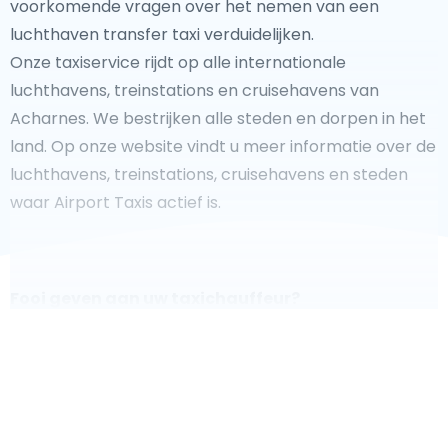
voorkomende vragen over het nemen van een
luchthaven transfer taxi verduidelijken.
Onze taxiservice rijdt op alle internationale
luchthavens, treinstations en cruisehavens van
Acharnes. We bestrijken alle steden en dorpen in het
land. Op onze website vindt u meer informatie over de
luchthavens, treinstations, cruisehavens en steden
waar Airport Taxis actief is.
Fooi geven aan uw taxichauffeur?
We doen ons best om uw reis zo veilig, comfortabel
en
snel mogelijk te laten verlopen. Voldoet ons aanbod