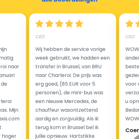
Hoeveel kost een luchthaven taxi transfer?
CEO
CEO
Een van de meest aantrekkelijke voordelen van
ijn
Wij hebben de service vorige
WOW I
luchthaventaxi's is een vast tarief voor uw rit. In
matig
week gebruikt, we hadden een
ander
tegenstelling tot traditionele taxi's met taxameter
eroi naar
transfer in Brussel, van BRU
beste 
brengen wij u geen extra kosten in rekening voor de
Januari
naar Charleroi. De prijs was
gezie
nachtrit.
 de
erg goed, (85 EUR voor 5
voor 
We hebben geen ophaaltarief of extra kosten voor
personen), de mini-bus was
verzo
wachttijd als uw vlucht vertraging heeft.
leroi
een nieuwe Mercedes, de
u opn
as. Mijn
chauffeur wasontzettend
Bedan
Kijk op onze website voor meer informatie over uw
axis.com
aardig en zorgvuldig. Als ik
WOW-
transferkosten. Ons boekingsformulier bevat alle
t
terug kom in Brussel bel ik
Coe
mogelijke extra's die u kunt kiezen en de prijs die u
f hoger
jullie opnieuw. Hartstikke