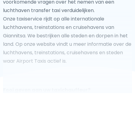
voorkomende vragen over het nemen van een
luchthaven transfer taxi verduidelijken.
Onze taxiservice rijdt op alle internationale
luchthavens, treinstations en cruisehavens van
Giannitsa. We bestrijken alle steden en dorpen in het
land. Op onze website vindt u meer informatie over de
luchthavens, treinstations, cruisehavens en steden
waar Airport Taxis actief is.
Fooi geven aan uw taxichauffeur?
We doen ons best om uw reis zo veilig, comfortabel
en
snel mogelijk te laten verlopen. Voldoet ons aanbod