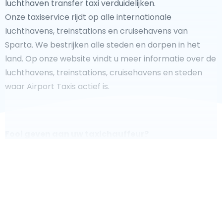
luchthaven transfer taxi verduidelijken.
Onze taxiservice rijdt op alle internationale
luchthavens, treinstations en cruisehavens van
Sparta. We bestrijken alle steden en dorpen in het
land. Op onze website vindt u meer informatie over de
luchthavens, treinstations, cruisehavens en steden
waar Airport Taxis actief is.
Fooi geven aan uw taxichauffeur?
We doen ons best om uw reis zo veilig, comfortabel
en
snel mogelijk te laten verlopen. Voldoet ons aanbod
aan uw verwachtingen, of overtreft het ze zelfs? Wilt u