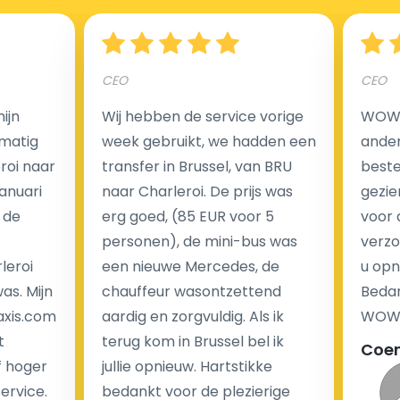
Hoeveel kost een luchthaven taxi transfer?
CEO
CEO
Een van de meest aantrekkelijke voordelen van
ijn
Wij hebben de service vorige
WOW I
luchthaventaxi's is een vast tarief voor uw rit. In
matig
week gebruikt, we hadden een
ander
tegenstelling tot traditionele taxi's met taxameter
eroi naar
transfer in Brussel, van BRU
beste 
brengen wij u geen extra kosten in rekening voor de
Januari
naar Charleroi. De prijs was
gezie
nachtrit.
 de
erg goed, (85 EUR voor 5
voor 
We hebben geen ophaaltarief of extra kosten voor
personen), de mini-bus was
verzo
wachttijd als uw vlucht vertraging heeft.
leroi
een nieuwe Mercedes, de
u opn
as. Mijn
chauffeur wasontzettend
Bedan
Kijk op onze website voor meer informatie over uw
axis.com
aardig en zorgvuldig. Als ik
WOW-
transferkosten. Ons boekingsformulier bevat alle
t
terug kom in Brussel bel ik
Coe
mogelijke extra's die u kunt kiezen en de prijs die u
f hoger
jullie opnieuw. Hartstikke
krijgt is transparant voor een passagier en een
service.
bedankt voor de plezierige