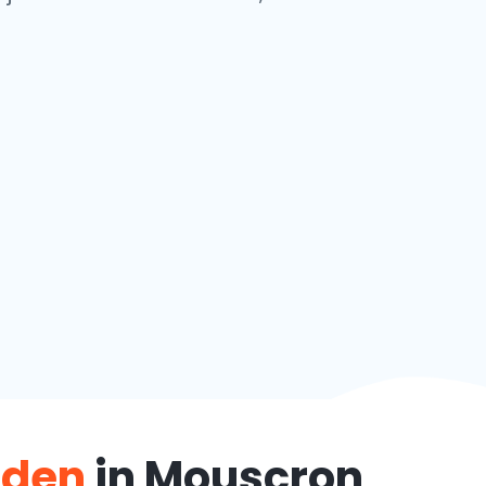
teden
in Mouscron