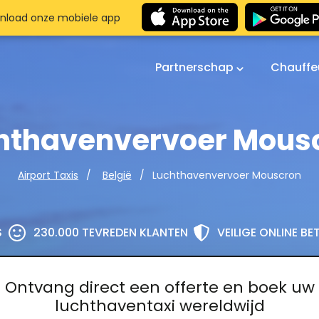
nload onze mobiele app
Partnerschap
Chauffe
hthavenvervoer Mous
Luchthavenvervoer Mouscron
Airport Taxis
België
S
230.000 TEVREDEN KLANTEN
VEILIGE ONLINE B
Ontvang direct een offerte en boek uw
luchthaventaxi wereldwijd