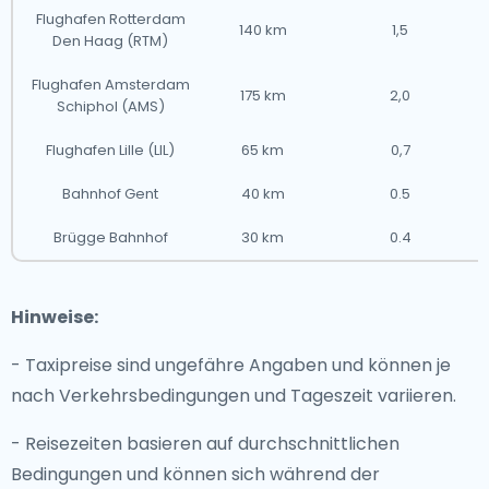
Flughafen Rotterdam
140 km
1,5
Den Haag (RTM)
Flughafen Amsterdam
175 km
2,0
Schiphol (AMS)
Flughafen Lille (LIL)
65 km
0,7
Bahnhof Gent
40 km
0.5
Brügge Bahnhof
30 km
0.4
Hinweise:
- Taxipreise sind ungefähre Angaben und können je
nach Verkehrsbedingungen und Tageszeit variieren.
- Reisezeiten basieren auf durchschnittlichen
Bedingungen und können sich während der