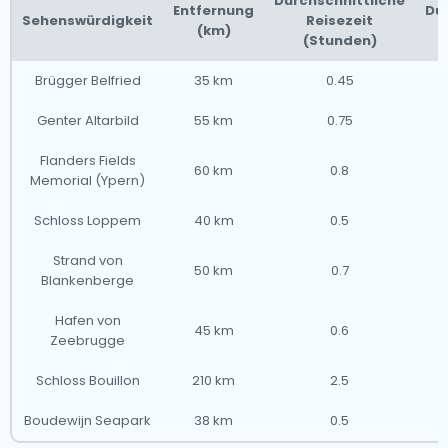
Durchschnittliche
Entfernung
Dur
Sehenswürdigkeit
Reisezeit
(km)
(Stunden)
Brügger Belfried
35 km
0.45
Genter Altarbild
55 km
0.75
Flanders Fields
60 km
0.8
Memorial (Ypern)
Schloss Loppem
40 km
0.5
Strand von
50 km
0.7
Blankenberge
Hafen von
45 km
0.6
Zeebrugge
Schloss Bouillon
210 km
2.5
Boudewijn Seapark
38 km
0.5