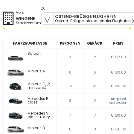
Zu:
Von:
OSTEND-BRÜGGE FLUGHAFEN
WINGENE
Ostend-Brügge Internationaler Flughafen 
Stadtzentrum
FAHRZEUGKLASSE
PERSONEN
GEPÄCK
PREIS
Saloon
3
2
€ 157.00
Minibus A
6
6
€ 130.00
Minibus C (2
16
16
€ 199.00
minivans)
Mercedes E
Angebot
3
2
class
anfordern
Mercedes V
7
7
€ 130.00
class Luxury
Minibus B
8
8
€ 150.00