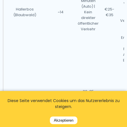
Minuten
We
(Auto) |
Hallerbos
€25-
~14
Kein
(Blaubwald)
€35
direkter
Ver
öffentlicher
Verkehr
Er
M
F
Au
B
b
20-25
Pa
Minuten
Kortrijk Broeltürme
€15-
u
Diese Seite verwendet Cookies um das Nutzererlebnis zu
~10
(Auto) | 30-
(Belgien)
€20
si
steigern.
45 Minuten
(Bus)
E
Akzeptieren
d