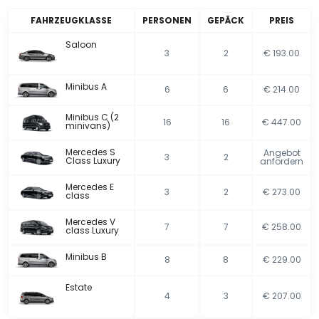
FAHRZEUGKLASSE
PERSONEN
GEPÄCK
PREIS
Saloon
3
2
€ 193.00
Minibus A
6
6
€ 214.00
Minibus C (2
16
16
€ 447.00
minivans)
Mercedes S
Angebot
3
2
Class Luxury
anfordern
Mercedes E
3
2
€ 273.00
class
Mercedes V
7
7
€ 258.00
class Luxury
Minibus B
8
8
€ 229.00
Estate
4
3
€ 207.00