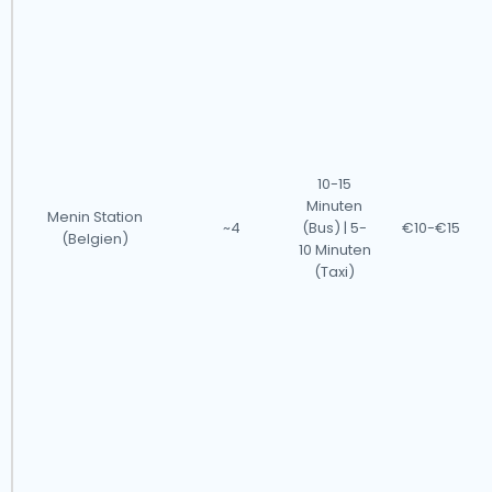
10-15
Minuten
Menin Station
~4
(Bus) | 5-
€10-€15
(Belgien)
10 Minuten
(Taxi)