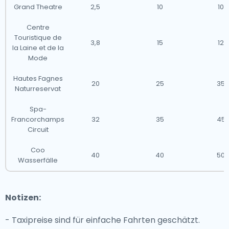
Grand Theatre
2,5
10
10
Centre
Touristique de
3,8
15
12
la Laine et de la
Mode
Hautes Fagnes
20
25
35
Naturreservat
Spa-
Francorchamps
32
35
45
Circuit
Coo
40
40
50
Wasserfälle
Notizen:
- Taxipreise sind für einfache Fahrten geschätzt.