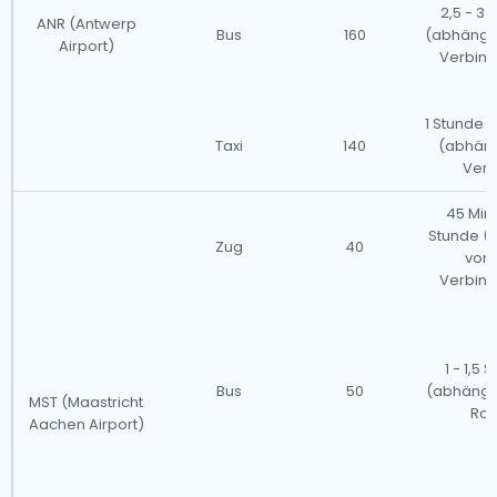
2,5 - 3
ANR (Antwerp
Bus
160
(abhängi
Airport)
Verbin
1 Stunde 
Taxi
140
(abhän
Verk
45 Minu
Stunde (
Zug
40
von
Verbin
1 - 1,5
Bus
50
(abhängi
MST (Maastricht
Rou
Aachen Airport)