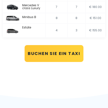
Mercedes V
7
7
€ 180.00
class Luxury
Minibus B
8
8
€ 151.00
Estate
4
3
€ 155.00
BUCHEN SIE EIN TAXI