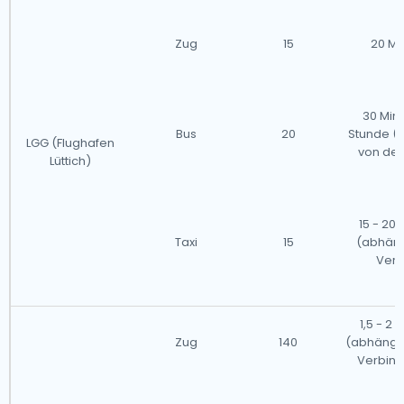
Zug
15
20 Mi
30 Minu
Bus
20
Stunde (
LGG (Flughafen
von der
Lüttich)
15 - 20
Taxi
15
(abhän
Verk
1,5 - 2
Zug
140
(abhängi
Verbin