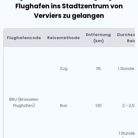
Flughafen ins Stadtzentrum von
Verviers zu gelangen
Entfernung
Durchsch
Flughafencode
Reisemethode
(km)
Reis
Zug
115
1 Stunde 
BRU (Brüsseler
Flughafen)
Bus
130
2 - 2,5
1 Stunde 