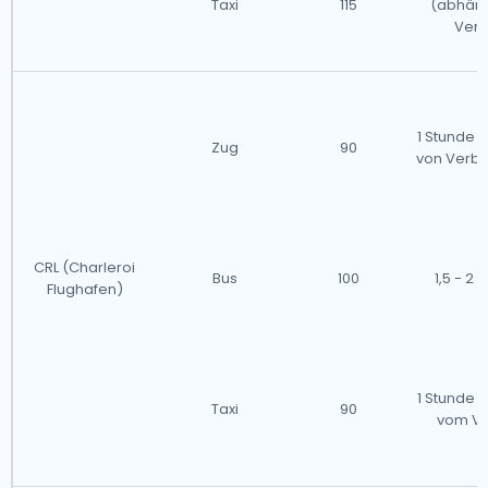
Taxi
115
(abhän
Verk
1 Stunde 
Zug
90
von Verb
CRL (Charleroi
Bus
100
1,5 - 2
Flughafen)
1 Stunde 
Taxi
90
vom Ve