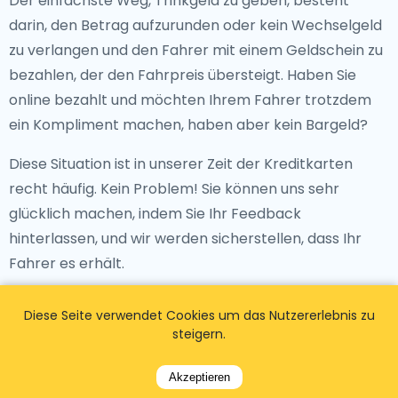
Der einfachste Weg, Trinkgeld zu geben, besteht
darin, den Betrag aufzurunden oder kein Wechselgeld
zu verlangen und den Fahrer mit einem Geldschein zu
bezahlen, der den Fahrpreis übersteigt. Haben Sie
online bezahlt und möchten Ihrem Fahrer trotzdem
ein Kompliment machen, haben aber kein Bargeld?
Diese Situation ist in unserer Zeit der Kreditkarten
recht häufig. Kein Problem! Sie können uns sehr
glücklich machen, indem Sie Ihr Feedback
hinterlassen, und wir werden sicherstellen, dass Ihr
Fahrer es erhält.
Wie viel kostet ein Flughafentaxi?
Diese Seite verwendet Cookies um das Nutzererlebnis zu
steigern.
Taxis mit einem Taxameter sind in der Regel viel
teurer, da sie verschiedene Kosten wie einen höheren
Akzeptieren
Abholpreis in der Nacht, einen Preis pro Kilometer und