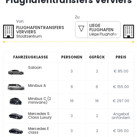
Flughafentransfers Verviers
Zu:
Von:
LIEGE
FLUGHAFENTRANSFERS
FLUGHAFEN
VERVIERS
Liège Flughafen
Stadtzentrum
FAHRZEUGKLASSE
PERSONEN
GEPÄCK
PREIS
Saloon
3
2
€ 85.00
Minibus A
6
6
€ 155.00
Minibus C (2
16
16
€ 297.00
minivans)
Mercedes S
Angebot
3
2
Class Luxury
anfordern
Mercedes E
3
2
€ 135.00
class