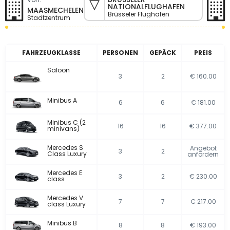
NATIONALFLUGHAFEN
MAASMECHELEN
Brüsseler Flughafen
Stadtzentrum
FAHRZEUGKLASSE
PERSONEN
GEPÄCK
PREIS
Saloon
3
2
€ 160.00
Minibus A
6
6
€ 181.00
Minibus C (2
16
16
€ 377.00
minivans)
Mercedes S
Angebot
3
2
Class Luxury
anfordern
Mercedes E
3
2
€ 230.00
class
Mercedes V
7
7
€ 217.00
class Luxury
Minibus B
8
8
€ 193.00