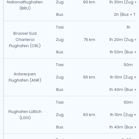
Nationalflughafen
Zug
90 km
1h 30m (Zug + 
(BRU)
Bus
2h (Bus + Tax
Taxi
1h
Brüssel Süd
Charleroi
Zug
75 km
1h 20m (Zug + 
Flughafen (CRL)
Bus
1h 50m (Bus + 
Taxi
50m
Antwerpen
Zug
65 km
1h 10m (Zug + 
Flughafen (ANR)
Bus
1h 40m (Bus + 
Taxi
50m
Flughafen Lüttich
Zug
60 km
1h 10m (Zug + 
(LGG)
Bus
1h 40m (Bus + 