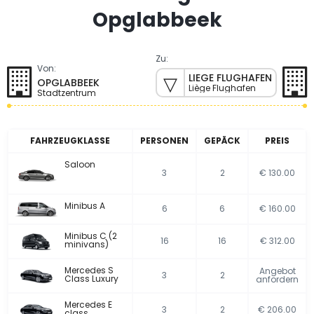
Opglabbeek
Zu:
Von:
LIEGE FLUGHAFEN
OPGLABBEEK
Liège Flughafen
Stadtzentrum
FAHRZEUGKLASSE
PERSONEN
GEPÄCK
PREIS
Saloon
3
2
€ 130.00
Minibus A
6
6
€ 160.00
Minibus C (2
16
16
€ 312.00
minivans)
Mercedes S
Angebot
3
2
Class Luxury
anfordern
Mercedes E
3
2
€ 206.00
class