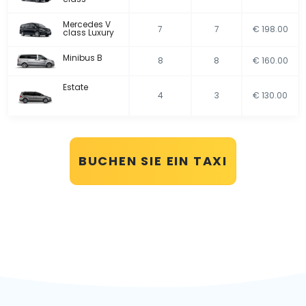
Mercedes V
7
7
€ 198.00
class Luxury
Minibus B
8
8
€ 160.00
Estate
4
3
€ 130.00
BUCHEN SIE EIN TAXI