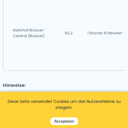
Bahnhof Brüssel-
82,2
1 Stunde 15 Minuten
Central (Brüssel)
Hinweise:
- Diese Tabelle enthält Entfernungen und geschätzte
Diese Seite verwendet Cookies um das Nutzererlebnis zu
Reisezeiten mit dem Auto. Die tatsächlichen
steigern.
Reisezeiten können je nach Verkehrsbedingungen und
gewählter Route variieren.
Akzeptieren