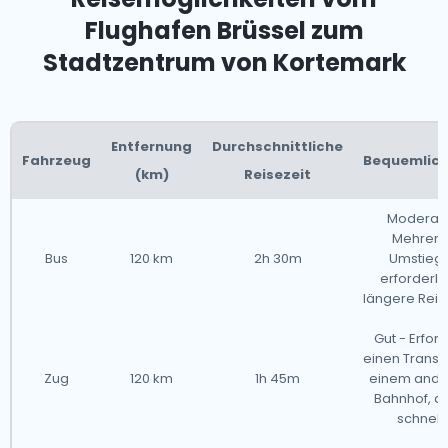
Flughafen Brüssel zum
Stadtzentrum von Kortemark
Entfernung
Durchschnittliche
Fahrzeug
Bequemlich
(km)
Reisezeit
Moderat 
Mehrere
Bus
120 km
2h 30m
Umstieg
erforderlic
längere Reis
Gut - Erford
einen Transf
Zug
120 km
1h 45m
einem ande
Bahnhof, a
schnell