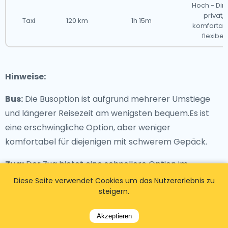
Hoch - Dire
privat,
Taxi
120 km
1h 15m
komfortabe
flexibel
Hinweise:
Bus:
Die Busoption ist aufgrund mehrerer Umstiege
und längerer Reisezeit am wenigsten bequem.Es ist
eine erschwingliche Option, aber weniger
komfortabel für diejenigen mit schwerem Gepäck.
Zug:
Der Zug bietet eine schnellere Option im
Vergleich zum Bus, aber Reisende müssen an einer
Diese Seite verwendet Cookies um das Nutzererlebnis zu
steigern.
anderen Station umsteigen. Es ist ein guter
Kompromiss zwischen Kosten und Geschwindigkeit.
Akzeptieren