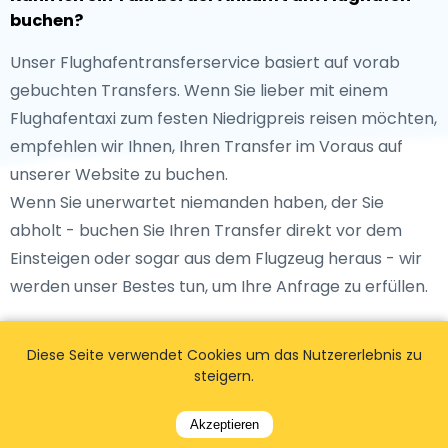
buchen?
Unser Flughafentransferservice basiert auf vorab
gebuchten Transfers. Wenn Sie lieber mit einem
Flughafentaxi zum festen Niedrigpreis reisen möchten,
empfehlen wir Ihnen, Ihren Transfer im Voraus auf
unserer Website zu buchen.
Wenn Sie unerwartet niemanden haben, der Sie
abholt - buchen Sie Ihren Transfer direkt vor dem
Einsteigen oder sogar aus dem Flugzeug heraus - wir
werden unser Bestes tun, um Ihre Anfrage zu erfüllen.
Am Flughafen warten auch traditionelle Taxis
Diese Seite verwendet Cookies um das Nutzererlebnis zu
draußen. Sie können Sie zu Ihrem Ziel bringen, aber es
steigern.
gibt keinen Vorteil eines Niedrigpreises.
Akzeptieren
Was passiert, wenn mein Flug oder Zug verspätet