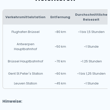
Durchschnittliche
Verkehrsmittelstation
Entfernung
Reisezeit
Flughafen Brüssel
~80 km
~1 bis 1,5 Stunden
Antwerpen
~50 km
~1 Stunde
Hauptbahnhof
Brüssel Hauptbahnhof
~70 km
~1.25 Stunden
Gent St.Peter's Station
~60 km
~1 bis 1,25 Stunden
Leuven Station
~45 km
~1 Stunde
Hinweise: