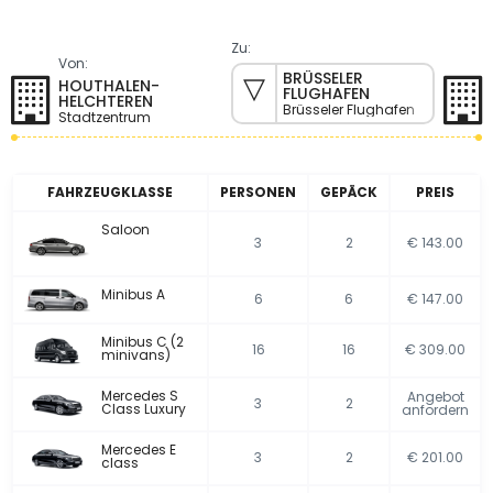
Zu:
Von:
BRÜSSELER
HOUTHALEN-
FLUGHAFEN
HELCHTEREN
Brüsseler Flughafen
Stadtzentrum
FAHRZEUGKLASSE
PERSONEN
GEPÄCK
PREIS
Saloon
3
2
€ 143.00
Minibus A
6
6
€ 147.00
Minibus C (2
16
16
€ 309.00
minivans)
Mercedes S
Angebot
3
2
Class Luxury
anfordern
Mercedes E
3
2
€ 201.00
class