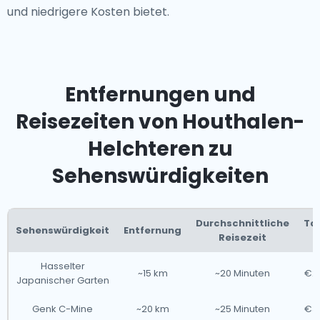
und niedrigere Kosten bietet.
Entfernungen und
Reisezeiten von Houthalen-
Helchteren zu
Sehenswürdigkeiten
Durchschnittliche
Tax
Sehenswürdigkeit
Entfernung
Reisezeit
Hasselter
~15 km
~20 Minuten
€25
Japanischer Garten
Genk C-Mine
~20 km
~25 Minuten
€30