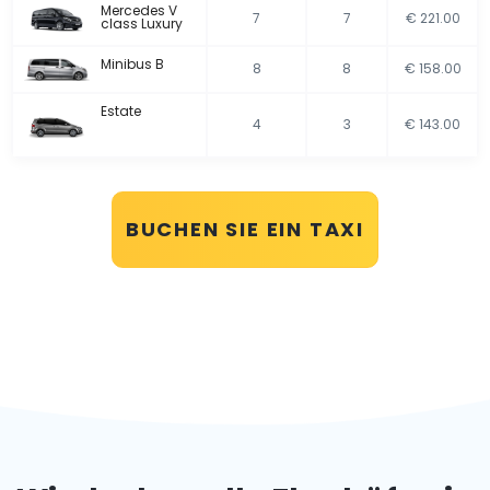
Mercedes V
7
7
€ 221.00
class Luxury
Minibus B
8
8
€ 158.00
Estate
4
3
€ 143.00
BUCHEN SIE EIN TAXI