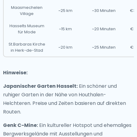
Maasmechelen
~25 km
~30 Minuten
€35
Village
Hasselts Museum
~15 km
~20 Minuten
€25
für Mode
St.Barbaras Kirche
~20 km
~25 Minuten
€30
in Herk-de-Stad
Hinweise:
Japanischer Garten Hasselt:
Ein schöner und
ruhiger Garten in der Nähe von Houthalen-
Helchteren. Preise und Zeiten basieren auf direkten
Routen.
Genk C-Mine:
Ein kultureller Hotspot und ehemaliges
Bergwerksgelände mit Ausstellungen und