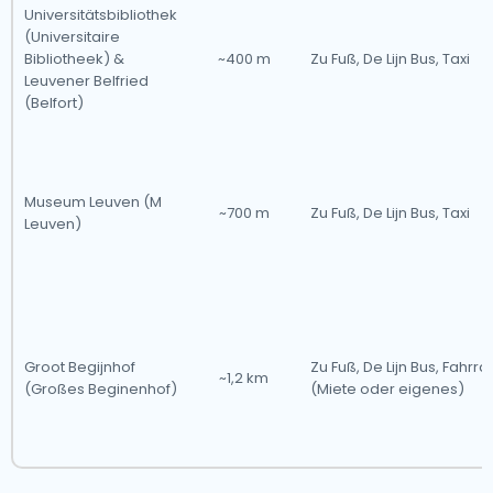
Universitätsbibliothek
(Universitaire
Bibliotheek) &
~400 m
Zu Fuß, De Lijn Bus, Taxi
Leuvener Belfried
(Belfort)
Museum Leuven (M
~700 m
Zu Fuß, De Lijn Bus, Taxi
Leuven)
Groot Begijnhof
Zu Fuß, De Lijn Bus, Fahrra
~1,2 km
(Großes Beginenhof)
(Miete oder eigenes)