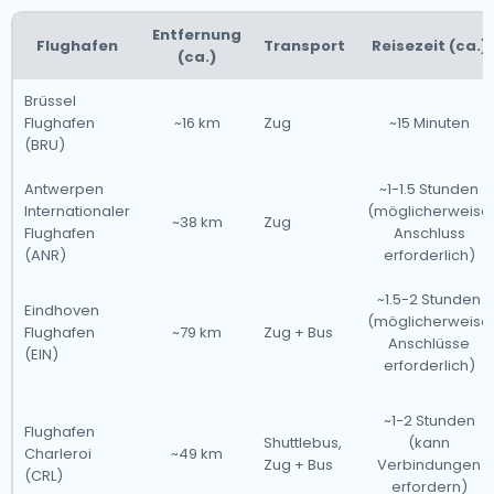
Entfernung
Flughafen
Transport
Reisezeit (ca.)
(ca.)
Brüssel
Flughafen
~16 km
Zug
~15 Minuten
(BRU)
Antwerpen
~1-1.5 Stunden
Internationaler
(möglicherweise
~38 km
Zug
Flughafen
Anschluss
(ANR)
erforderlich)
~1.5-2 Stunden
Eindhoven
(möglicherweise
Flughafen
~79 km
Zug + Bus
Anschlüsse
(EIN)
erforderlich)
~1-2 Stunden
Flughafen
Shuttlebus,
(kann
Charleroi
~49 km
Zug + Bus
Verbindungen
(CRL)
erfordern)