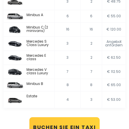
3
2
€ 48.75
Minibus A
6
6
€ 55.00
Minibus C (2
16
16
€ 120.00
minivans)
Mercedes S
Angebot
3
2
Class Luxury
anfordern
Mercedes E
3
2
€ 62.50
class
Mercedes V
7
7
€ 112.50
class Luxury
Minibus B
8
8
€ 65.00
Estate
4
3
€ 53.00
BUCHEN SIE EIN TAXI