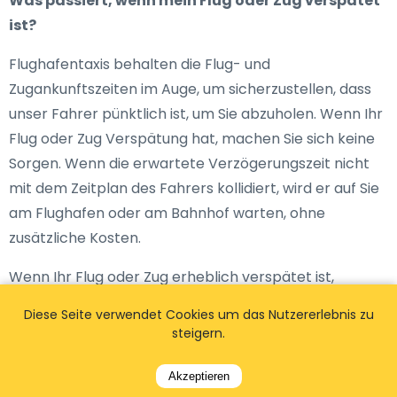
Was passiert, wenn mein Flug oder Zug verspätet
ist?
Flughafentaxis behalten die Flug- und
Zugankunftszeiten im Auge, um sicherzustellen, dass
unser Fahrer pünktlich ist, um Sie abzuholen. Wenn Ihr
Flug oder Zug Verspätung hat, machen Sie sich keine
Sorgen. Wenn die erwartete Verzögerungszeit nicht
mit dem Zeitplan des Fahrers kollidiert, wird er auf Sie
am Flughafen oder am Bahnhof warten, ohne
zusätzliche Kosten.
Wenn Ihr Flug oder Zug erheblich verspätet ist,
werden wir die notwendigen Vorkehrungen treffen
Diese Seite verwendet Cookies um das Nutzererlebnis zu
und Sie pünktlich abholen!Unser Fahrer wird sich mit
steigern.
Ihnen in Verbindung setzen, um Ihre Sorgen zu
ersparen. Es fallen auch keine zusätzlichen Kosten an.
Akzeptieren