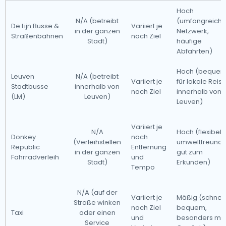
Hoch
N/A (betreibt
(umfangreich
De Lijn Busse &
Variiert je
in der ganzen
Netzwerk,
Straßenbahnen
nach Ziel
Stadt)
häufige
Abfahrten)
Hoch (beque
Leuven
N/A (betreibt
Variiert je
für lokale Reis
Stadtbusse
innerhalb von
nach Ziel
innerhalb von
(LM)
Leuven)
Leuven)
Variiert je
N/A
Hoch (flexibel,
Donkey
nach
(Verleihstellen
umweltfreundli
Republic
Entfernung
in der ganzen
gut zum
Fahrradverleih
und
Stadt)
Erkunden)
Tempo
N/A (auf der
Variiert je
Mäßig (schnell
Straße winken
nach Ziel
bequem,
Taxi
oder einen
und
besonders mit
Service