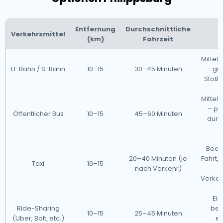
Entfernung
Durchschnittliche
Verkehrsmittel
(km)
Fahrzeit
Mitte
U-Bahn / S-Bahn
10–15
30–45 Minuten
– gün
Stoßze
Mitte
– pr
Öffentlicher Bus
10–15
45–60 Minuten
durc
Bequ
20–40 Minuten (je
Fahrt,
Taxi
10–15
nach Verkehr)
Verke
Ein
Ride-Sharing
beq
10–15
25–45 Minuten
(Uber, Bolt, etc.)
er