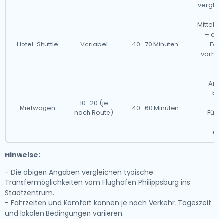
vergle
Mitte
– a
Hotel-Shuttle
Variabel
40–70 Minuten
Fah
vorhe
Am
b
10–20 (je
T
Mietwagen
40–60 Minuten
nach Route)
Füh
N
er
Hinweise:
- Die obigen Angaben vergleichen typische
Transfermöglichkeiten vom Flughafen Philippsburg ins
Stadtzentrum.
- Fahrzeiten und Komfort können je nach Verkehr, Tageszeit
und lokalen Bedingungen variieren.