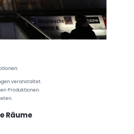
ptionen:
ngen veranstaltet.
hen Produktionen.
reten.
ive Räume