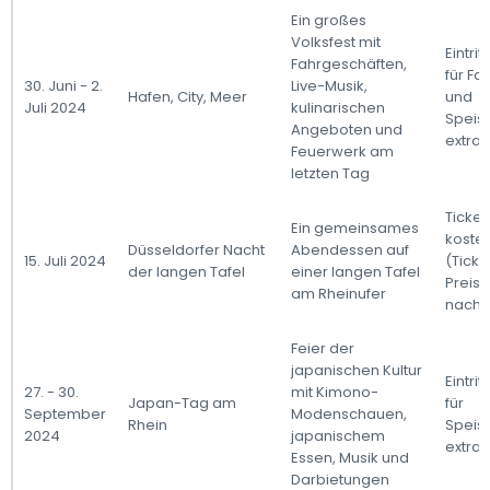
Ein großes
Volksfest mit
Eintrit
Fahrgeschäften,
für Fa
30. Juni - 2.
Live-Musik,
Hafen, City, Meer
und
Juli 2024
kulinarischen
Speis
Angeboten und
extra
Feuerwerk am
letzten Tag
Ticket
Ein gemeinsames
kosten
Düsseldorfer Nacht
Abendessen auf
15. Juli 2024
(Ticke
der langen Tafel
einer langen Tafel
Preise
am Rheinufer
nach P
Feier der
japanischen Kultur
Eintrit
27. - 30.
mit Kimono-
Japan-Tag am
für
September
Modenschauen,
Rhein
Speis
2024
japanischem
extra
Essen, Musik und
Darbietungen