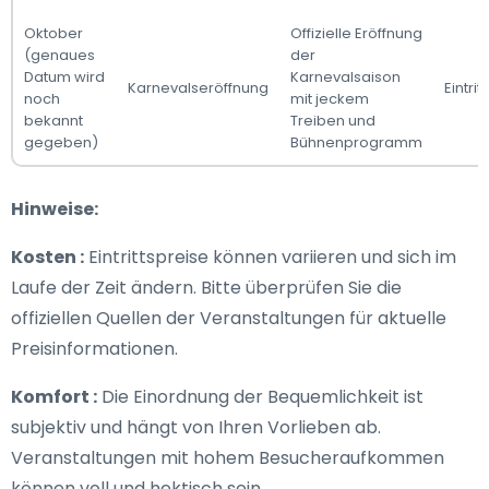
Oktober
Offizielle Eröffnung
(genaues
der
Datum wird
Karnevalsaison
Karnevalseröffnung
Eintritt
noch
mit jeckem
bekannt
Treiben und
gegeben)
Bühnenprogramm
Hinweise:
Kosten :
Eintrittspreise können variieren und sich im
Laufe der Zeit ändern. Bitte überprüfen Sie die
offiziellen Quellen der Veranstaltungen für aktuelle
Preisinformationen.
Komfort :
Die Einordnung der Bequemlichkeit ist
subjektiv und hängt von Ihren Vorlieben ab.
Veranstaltungen mit hohem Besucheraufkommen
können voll und hektisch sein.