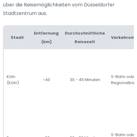
über die Reisemöglichkeiten vom Düsseldorfer
Stadtzentrum aus.
Entfernung
Durchschnittliche
Stadt
Verkehrsmi
(km)
Reisezeit
Köln
S-Bahn oder
~40
30 - 45 Minuten
(Köln)
Regionalbah
S-Bahn oder