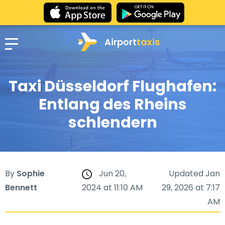
Airport
taxis
Taxi Düsseldorf Flughafen:
Entlang des Rheins
schlendern
By
Sophie
Jun 20,
Updated Jan
Bennett
2024 at 11:10 AM
29, 2026 at 7:17
AM