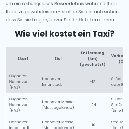
um ein reibungsloses Reiseerlebnis während Ihrer
Reise zu gewährleisten - stellen Sie einfach sicher,
dass Sie sie fragen, bevor Sie Ihr Hotel erreichen.
Wie viel kostet ein Taxi?
Entfernung
Verkehr
Start
Ziel
(km)
(ÖPN
(geschätzt)
Flughafen
Hannover
S-Bahn (
Hannover
~12
Innenstadt
oder Bus
(HAJ)
Flughafen
S-Bahn (
Hannover Messe
Hannover
~24
Straßen
(Messegelände)
(HAJ)
(Linie 8)
Hannover
Hannover Messe
Straßen
~10
Innenstadt
(Messegelände)
(Linie 8 o