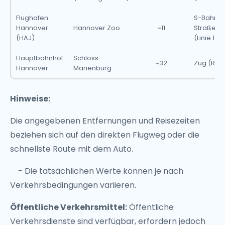
Flughafen
S-Bahn (
Hannover
Hannover Zoo
~11
Straßen
(HAJ)
(Linie 11)
Hauptbahnhof
Schloss
~32
Zug (RE10
Hannover
Marienburg
Hinweise:
Die angegebenen Entfernungen und Reisezeiten
beziehen sich auf den direkten Flugweg oder die
schnellste Route mit dem Auto.
- Die tatsächlichen Werte können je nach
Verkehrsbedingungen variieren.
Öffentliche Verkehrsmittel:
Öffentliche
Verkehrsdienste sind verfügbar, erfordern jedoch