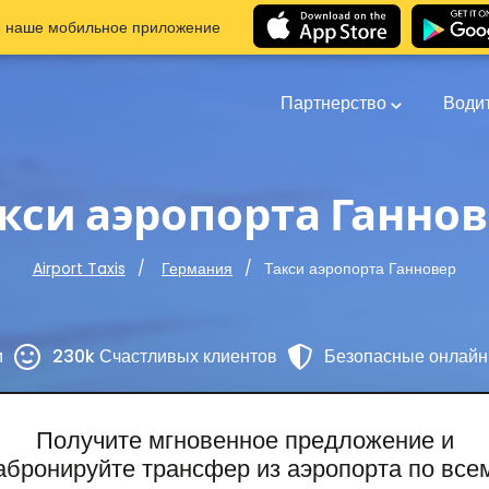
е наше мобильное приложение
Партнерство
Води
кси аэропорта Ганно
Такси аэропорта Ганновер
Airport Taxis
Германия
и
230k Счастливых клиентов
Безопасные онлайн
Получите мгновенное предложение и
абронируйте трансфер из аэропорта по все