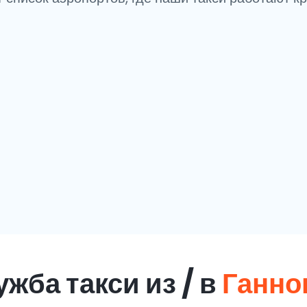
жба такси из / в
Ганно