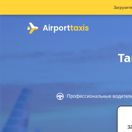
Загрузит
Airport
taxis
Та
Профессиональные водител
з