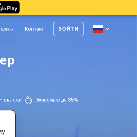
тели
Контакт
ВОЙТИ
вер
-платежи
Экономьте до 35%
му