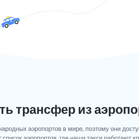
ь трансфер из аэропо
ародных аэропортов в мире, поэтому они досту
т список аэропортов, где наши такси работают к