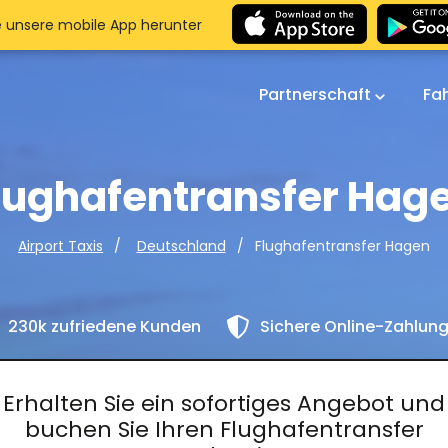
e unsere mobile App herunter
Partnerschaft
Fa
lughafentransfer Hag
Flughafentransfer Hagen
Airport Taxis
Deutschland
230k zufriedene Kunden
Sichere Online-Zahlun
Erhalten Sie ein sofortiges Angebot und
buchen Sie Ihren Flughafentransfer