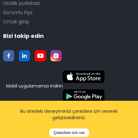
Gizlilik politikası
Sorumlu ifşa
Ortak girişi
Bizi takip edin
Mobil uygulamamızı indirin
©2015-2026 Airporttaxis.com.
Tüm hakları saklıdır |
Bu sitedeki deneyiminizi çerezlere izin vererek
geliştirebilirsiniz.
CodiCo.io
tarafından desteklenmektedir.
Çerezlere izin ver