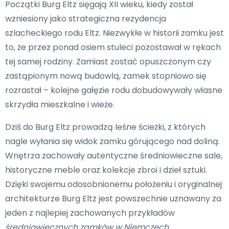
Początki Burg Eltz sięgają XII wieku, kiedy został
wzniesiony jako strategiczna rezydencja
szlacheckiego rodu Eltz. Niezwykłe w historii zamku jest
to, że przez ponad osiem stuleci pozostawał w rękach
tej samej rodziny. Zamiast zostać opuszczonym czy
zastąpionym nową budowlą, zamek stopniowo się
rozrastał – kolejne gałęzie rodu dobudowywały własne
skrzydła mieszkalne i wieże.
Dziś do Burg Eltz prowadzą leśne ścieżki, z których
nagle wyłania się widok zamku górującego nad doliną.
Wnętrza zachowały autentyczne średniowieczne sale,
historyczne meble oraz kolekcje zbroi i dzieł sztuki.
Dzięki swojemu odosobnionemu położeniu i oryginalnej
architekturze Burg Eltz jest powszechnie uznawany za
jeden z najlepiej zachowanych przykładów
średniowiecznych zamków w Niemczech
.