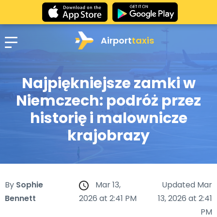
Airport
taxis
Najpiękniejsze zamki w
Niemczech: podróż przez
historię i malownicze
krajobrazy
By
Sophie
Mar 13,
Updated Mar
Bennett
2026 at 2:41 PM
13, 2026 at 2:41
PM