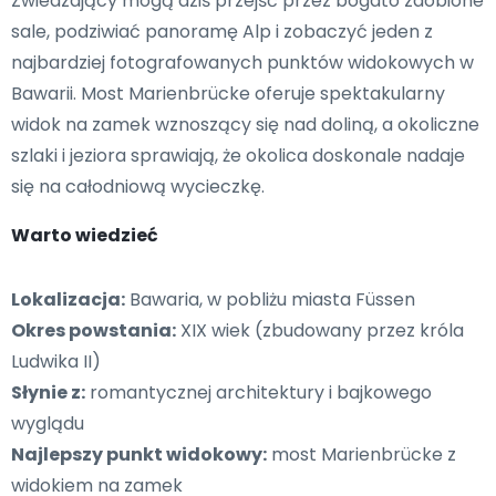
Zwiedzający mogą dziś przejść przez bogato zdobione
sale, podziwiać panoramę Alp i zobaczyć jeden z
najbardziej fotografowanych punktów widokowych w
Bawarii. Most Marienbrücke oferuje spektakularny
widok na zamek wznoszący się nad doliną, a okoliczne
szlaki i jeziora sprawiają, że okolica doskonale nadaje
się na całodniową wycieczkę.
Warto wiedzieć
Lokalizacja:
Bawaria, w pobliżu miasta Füssen
Okres powstania:
XIX wiek (zbudowany przez króla
Ludwika II)
Słynie z:
romantycznej architektury i bajkowego
wyglądu
Najlepszy punkt widokowy:
most Marienbrücke z
widokiem na zamek