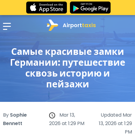
Airport
taxis
Самые красивые замки
Германии: путешествие
сквозь историю и
пейзажи
By
Sophie
Mar 13,
Updated Mar
Bennett
2026 at 1:29 PM
13, 2026 at 1:29
PM