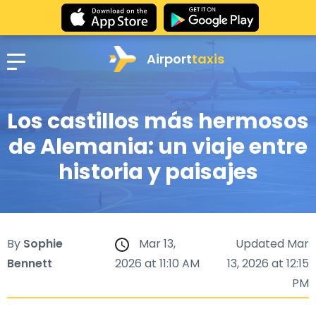
Airport
taxis
Los castillos más hermosos
de Alemania: un viaje entre
historia y paisajes
By
Sophie
Mar 13,
Updated Mar
Bennett
2026 at 11:10 AM
13, 2026 at 12:15
PM